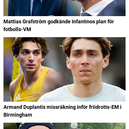
Mattias Grafström godkände Infantinos plan för
fotbolls-VM
Armand Duplantis missräkning inför friidrotts-EM i
Birmingham