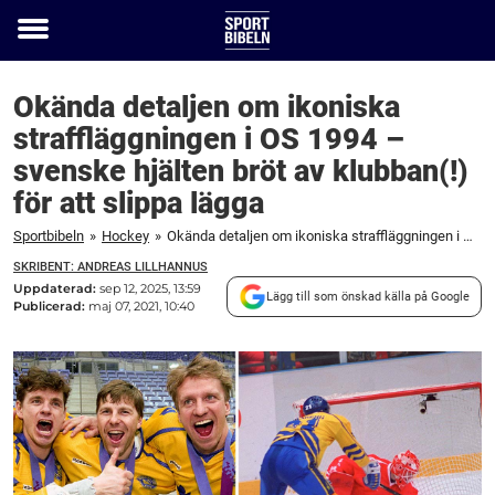
Toggle
menu
Okända detaljen om ikoniska
straffläggningen i OS 1994 –
svenske hjälten bröt av klubban(!)
för att slippa lägga
Sportbibeln
»
Hockey
»
Okända detaljen om ikoniska straffläggningen i OS 1994 – svenske hjälten bröt av klubban(!) för att slippa lägga
SKRIBENT: ANDREAS LILLHANNUS
Uppdaterad:
sep 12, 2025, 13:59
Lägg till som önskad källa på Google
Publicerad:
maj 07, 2021, 10:40