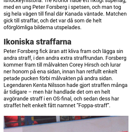
ishockeyhistoria. Tre Kronor hade ett riktigt superlag,
med en ung Peter Forsberg i spetsen, och man tog
sig hela vägen till final där Kanada väntade. Matchen
gick till straffar, och det var då som de helt
oförglömliga bilderna utspelades.
Ikoniska straffarna
Peter Forsberg fick äran att kliva fram och lägga sin
andra straff, i den andra extra straffrundan. Forsberg
kommer fram till målvakten Corey Hirsch och lurar
ner honom på ena sidan, innan han retfullt enkelt
petade pucken förbi målvakten på andra sidan.
Legendaren Kenta Nilsson hade gjort straffen många
år tidigare – men här handlade det om en helt
avgörande straff i en OS-final, och sedan dess har
straffet helt enkelt fått namnet ”Foppa-straff”.