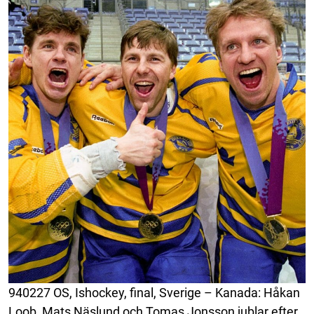
940227 OS, Ishockey, final, Sverige – Kanada: Håkan
Loob, Mats Näslund och Tomas Jonsson jublar efter