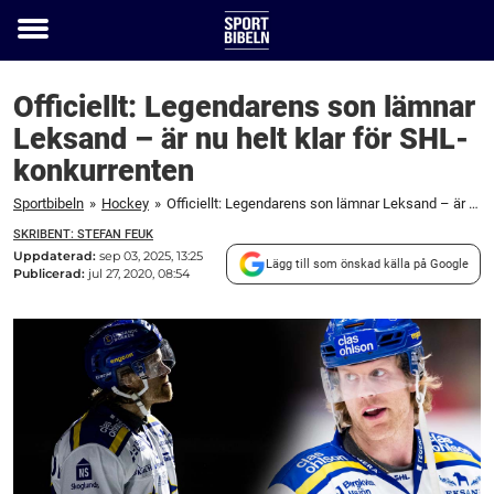
Toggle
menu
Officiellt: Legendarens son lämnar
Leksand – är nu helt klar för SHL-
konkurrenten
Sportbibeln
»
Hockey
»
Officiellt: Legendarens son lämnar Leksand – är nu helt klar för SHL-konkurrenten
SKRIBENT: STEFAN FEUK
Uppdaterad:
sep 03, 2025, 13:25
Lägg till som önskad källa på Google
Publicerad:
jul 27, 2020, 08:54