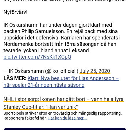
Nyförvärv!
IK Oskarshamn har under dagen gjort klart med
backen Philip Samuelsson. En rejäl back med sina
uppsidor i det defensiva. Karriären har spenderats i
Nordamerika bortsett från förra säsongen då han
testade lyckan i bland annat Leksand.
pic.twitter.com/7NsKk1XCpQ
— IK Oskarshamn (@iko_officiell)
July 25, 2020
LÄS MER:
Klart: Nya beslutet för Lias Andersson –
här spelar 21-åringen nästa säsong
NHL i stor sorg: Ikonen har gått bort – vann hela fyra
Stanley Cup-titlar: ”Han var unik”
Sportbibeln strävar efter en trovärdig och mångsidig rapportering.
Rapportera faktafel här.
Här kan du läsa mer...