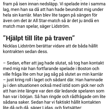
fram på isen innan nedsläpp. Vi spelade inte i samma
lag, men han sa då att han hade beundrat mig under
hela sin karriär. Man blev lite tagen på sängen för
även om det är All Star-match så är det ju ändå en
match man spelar, säger Lidström.
”Hjälpt till lite på traven”
Nicklas Lidström berättar vidare att de båda hållit
kontrakten sedan dess.
– Sedan, efter att jag hade slutat, så tog han kontakt
med mig när han fortfarande spelade i Boston och
ville fråga lite om hur jag såg på slutet av min karriär
– just kring roll i laget och sådant där. Han hamnade
ju i den situationen också med istid som gick ner och
att han inte längre var den där ledande spelaren som
han var i början. Så han ringde och rådfrågade om lite
sådana saker. Sedan har vi faktiskt hållit kontakten
lite då och då, säger Lidas, och fortsätter: