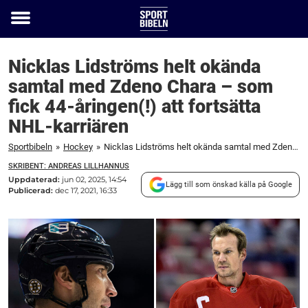
Toggle
menu
Nicklas Lidströms helt okända
samtal med Zdeno Chara – som
fick 44-åringen(!) att fortsätta
NHL-karriären
Sportbibeln
»
Hockey
»
Nicklas Lidströms helt okända samtal med Zdeno Chara – som fick 44-åringen(!) att fortsätta NHL-karriären
SKRIBENT: ANDREAS LILLHANNUS
Uppdaterad:
jun 02, 2025, 14:54
Lägg till som önskad källa på Google
Publicerad:
dec 17, 2021, 16:33