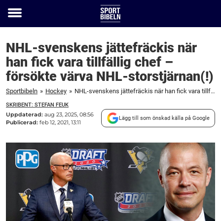
Toggle
menu
NHL-svenskens jättefräckis när
han fick vara tillfällig chef –
försökte värva NHL-storstjärnan(!)
Sportbibeln
»
Hockey
»
NHL-svenskens jättefräckis när han fick vara tillfällig chef – försökte värva NHL-storstjärnan(!)
SKRIBENT: STEFAN FEUK
Uppdaterad:
aug 23, 2025, 08:56
Lägg till som önskad källa på Google
Publicerad:
feb 12, 2021, 13:11