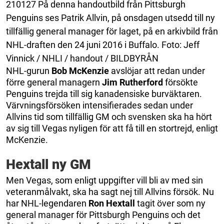
210127 På denna handoutbild från Pittsburgh
Penguins ses Patrik Allvin, på onsdagen utsedd till ny
tillfällig general manager för laget, på en arkivbild från
NHL-draften den 24 juni 2016 i Buffalo. Foto: Jeff
Vinnick / NHLI / handout / BILDBYRÅN
NHL-gurun
Bob McKenzie
avslöjar att redan under
förre general managern
Jim Rutherford
försökte
Penguins trejda till sig kanadensiske burväktaren.
Värvningsförsöken intensifierades sedan under
Allvins tid som tillfällig GM och svensken ska ha hört
av sig till Vegas nyligen för att få till en stortrejd, enligt
McKenzie.
Hextall ny GM
Men Vegas, som enligt uppgifter vill bli av med sin
veteranmålvakt, ska ha sagt nej till Allvins försök. Nu
har NHL-legendaren
Ron Hextall
tagit över som ny
general manager för Pittsburgh Penguins och det