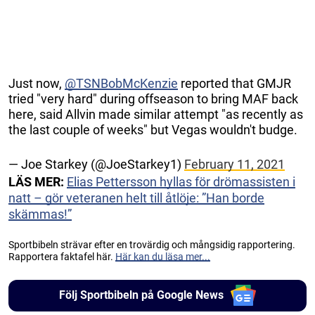
Just now,
@TSNBobMcKenzie
reported that GMJR
tried "very hard" during offseason to bring MAF back
here, said Allvin made similar attempt "as recently as
the last couple of weeks" but Vegas wouldn't budge.
— Joe Starkey (@JoeStarkey1)
February 11, 2021
LÄS MER:
Elias Pettersson hyllas för drömassisten i
natt – gör veteranen helt till åtlöje: ”Han borde
skämmas!”
Sportbibeln strävar efter en trovärdig och mångsidig rapportering.
Rapportera faktafel här.
Här kan du läsa mer...
Följ Sportbibeln på Google News