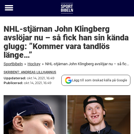
Toggle
menu
NHL-stjärnan John Klingberg
avslöjar nu – så fick han sin kända
glugg: ”Kommer vara tandlös
länge…”
Sportbibeln
»
Hockey
»
NHL-stjärnan John Klingberg avslöjar nu – så fick han sin kända glugg: ”Kommer vara tandlös länge...”
SKRIBENT: ANDREAS LILLHANNUS
Uppdaterad:
okt 14, 2021, 16:49
Lägg till som önskad källa på Google
Publicerad:
okt 14, 2021, 16:49