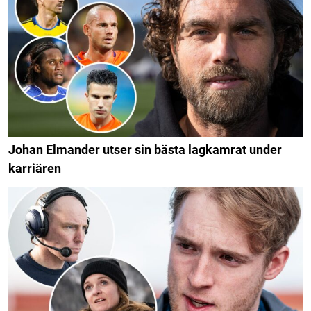
Johan Elmander utser sin bästa lagkamrat under
karriären