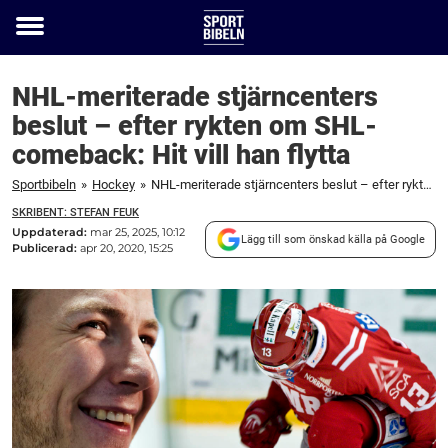
Toggle
menu
NHL-meriterade stjärncenters
beslut – efter rykten om SHL-
comeback: Hit vill han flytta
Sportbibeln
»
Hockey
»
NHL-meriterade stjärncenters beslut – efter rykten om SHL-comeback: Hit vill han flytta
SKRIBENT: STEFAN FEUK
Uppdaterad:
mar 25, 2025, 10:12
Lägg till som önskad källa på Google
Publicerad:
apr 20, 2020, 15:25