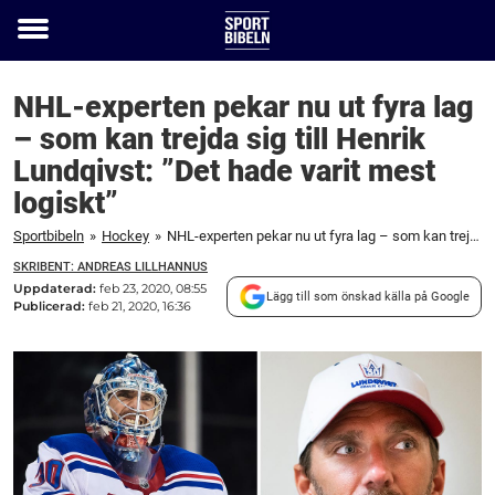
Toggle
menu
NHL-experten pekar nu ut fyra lag
– som kan trejda sig till Henrik
Lundqivst: ”Det hade varit mest
logiskt”
Sportbibeln
»
Hockey
»
NHL-experten pekar nu ut fyra lag – som kan trejda sig till Henrik Lundqivst: ”Det hade varit mest logiskt”
SKRIBENT: ANDREAS LILLHANNUS
Uppdaterad:
feb 23, 2020, 08:55
Lägg till som önskad källa på Google
Publicerad:
feb 21, 2020, 16:36