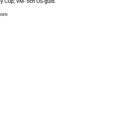
nley Cup, VM- och OS-guld.