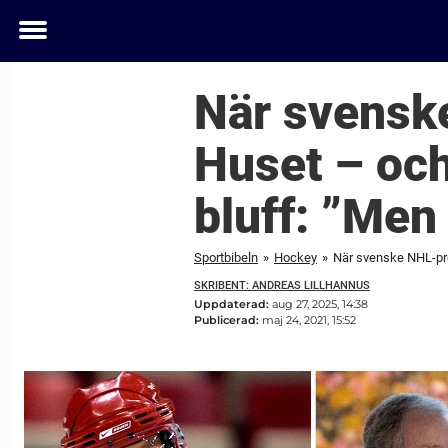
Toggle
menu
När svenske
Huset – och
bluff: ”Men
Sportbibeln
»
Hockey
»
När svenske NHL-prof
SKRIBENT: ANDREAS LILLHANNUS
Uppdaterad:
aug 27, 2025, 14:38
Publicerad:
maj 24, 2021, 15:52