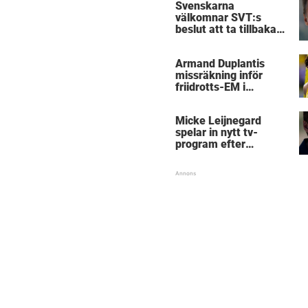
Svenskarna
välkomnar SVT:s
beslut att ta tillbaka
Micke Leijnegard
Armand Duplantis
missräkning inför
friidrotts-EM i
Birmingham
Micke Leijnegard
spelar in nytt tv-
program efter
Mästarnas mästare