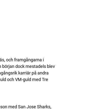
äs, och framgångarna i
l en början dock mestadels blev
mgångsrik karriär på andra
guld och VM-guld med Tre
lsson med San Jose Sharks,