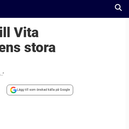
ll Vita
ens stora
..”
Lägg till som önskad källa på Google