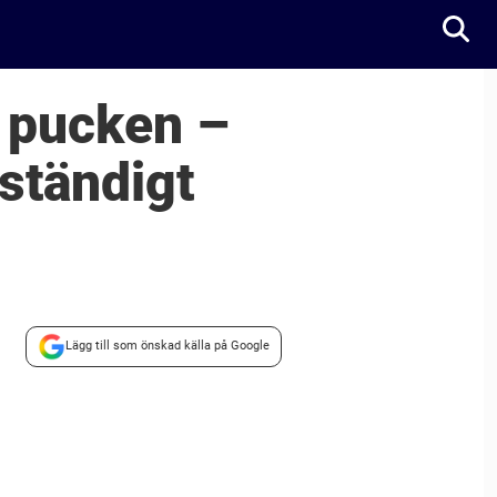
n pucken –
lständigt
Lägg till som önskad källa på Google