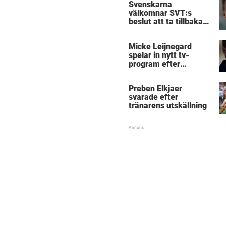
Svenskarna
välkomnar SVT:s
beslut att ta tillbaka
Micke Leijnegard
Micke Leijnegard
spelar in nytt tv-
program efter
Mästarnas mästare
Preben Elkjaer
svarade efter
tränarens utskällning