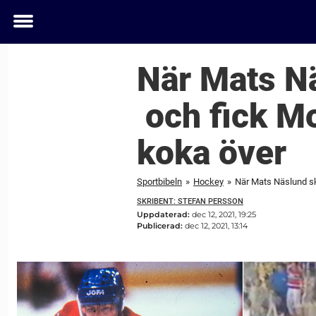
Toggle
menu
När Mats Nä
och fick Mo
koka över
Sportbibeln
»
Hockey
»
När Mats Näslund skr
SKRIBENT: STEFAN PERSSON
Uppdaterad:
dec 12, 2021, 19:25
Publicerad:
dec 12, 2021, 13:14