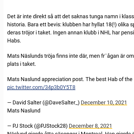
Det är inte direkt så att det saknas tunga namn i kla
historia. Bara ett bevis: klubben har hyllat 18(!) olik
deras tröjor i taket. Ingen annan klubb i NHL har pens
Habs.
Mats Näslunds tröja finns inte där, men fr¨ågan är 
plats i taket.
Mats Naslund appreciation post. The best Hab of the
pic.twitter.com/34p3b0Y5T8
— David Salter (@DaveSalter_)
December 10, 2021
Mats Naslund
— PJ Stock (@PJStock28)
December 8, 2021
Näslund gjorde åtta säsonger i Montreal. Han gjorde 