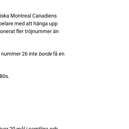
ssiska Montreal Canadiens
a spelare med att hänga upp
ionerat fler tröjnummer än
om nummer 26 inte
borde
få en
 80s.
över 20 mål i samtliga och