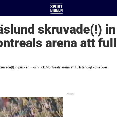
slund skruvade(!) i
ntreals arena att ful
uvade(!) in pucken – och fick Montreals arena att fullständigt koka över