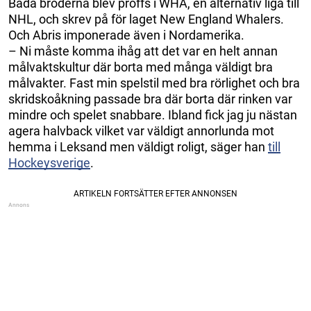
Båda bröderna blev proffs i WHA, en alternativ liga till
NHL, och skrev på för laget New England Whalers.
Och Abris imponerade även i Nordamerika.
– Ni måste komma ihåg att det var en helt annan
målvaktskultur där borta med många väldigt bra
målvakter. Fast min spelstil med bra rörlighet och bra
skridskoåkning passade bra där borta där rinken var
mindre och spelet snabbare. Ibland fick jag ju nästan
agera halvback vilket var väldigt annorlunda mot
hemma i Leksand men väldigt roligt, säger han
till
Hockeysverige
.