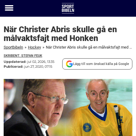
Toggle
menu
När Christer Abris skulle gå en
målvaktsfajt med Honken
Sportbibeln
»
Hockey
»
När Christer Abris skulle gå en målvaktsfajt med Honken
SKRIBENT: STEFAN FEUK
Uppdaterad:
jul 02, 2026, 13:35
Lägg till som önskad källa på Google
Publicerad:
jun 27, 2020, 07:15