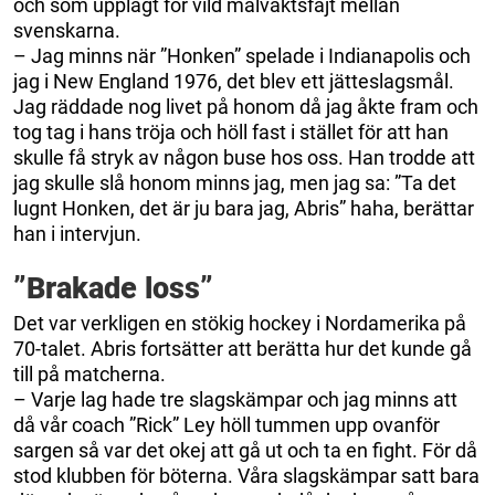
och som upplagt för vild målvaktsfajt mellan
svenskarna.
– Jag minns när ”Honken” spelade i Indianapolis och
jag i New England 1976, det blev ett jätteslagsmål.
Jag räddade nog livet på honom då jag åkte fram och
tog tag i hans tröja och höll fast i stället för att han
skulle få stryk av någon buse hos oss. Han trodde att
jag skulle slå honom minns jag, men jag sa: ”Ta det
lugnt Honken, det är ju bara jag, Abris” haha, berättar
han i intervjun.
”Brakade loss”
Det var verkligen en stökig hockey i Nordamerika på
70-talet. Abris fortsätter att berätta hur det kunde gå
till på matcherna.
– Varje lag hade tre slagskämpar och jag minns att
då vår coach ”Rick” Ley höll tummen upp ovanför
sargen så var det okej att gå ut och ta en fight. För då
stod klubben för böterna. Våra slagskämpar satt bara