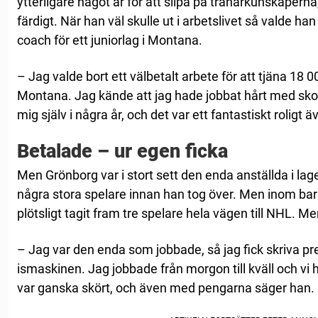
ytterligare något år för att slipa på tränarkunskaper
färdigt. När han väl skulle ut i arbetslivet så valde ha
coach för ett juniorlag i Montana.
– Jag valde bort ett välbetalt arbete för att tjäna 18 0
Montana. Jag kände att jag hade jobbat hårt med sko
mig själv i några år, och det var ett fantastiskt roligt 
Betalade – ur egen ficka
Men Grönborg var i stort sett den enda anställda i la
några stora spelare innan han tog över. Men inom ba
plötsligt tagit fram tre spelare hela vägen till NHL. Me
– Jag var den enda som jobbade, så jag fick skriva 
ismaskinen. Jag jobbade från morgon till kväll och vi 
var ganska skört, och även med pengarna säger han.