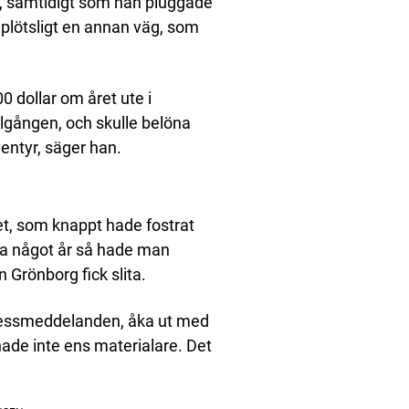
na, samtidigt som han pluggade
n plötsligt en annan väg, som
00 dollar om året ute i
lgången, och skulle belöna
äventyr, säger han.
get, som knappt hade fostrat
ra något år så hade man
n Grönborg fick slita.
pressmeddelanden, åka ut med
hade inte ens materialare. Det