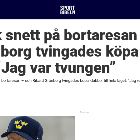
ck snett på bortaresan
borg tvingades köpa k
 ”Jag var tvungen”
på bortaresan – och Rikard Grönborg tvingades köpa klubbor till hela laget: ”Jag v