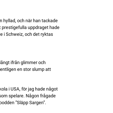
n hyllad, och när han tackade
et prestigefulla uppdraget hade
re i Schweiz, och det ryktas
 långt ifrån glimmer och
entligen en stor slump att
 skola i USA, för jag hade något
d som spelare. Någon frågade
i podden ”Släpp Sargen”.