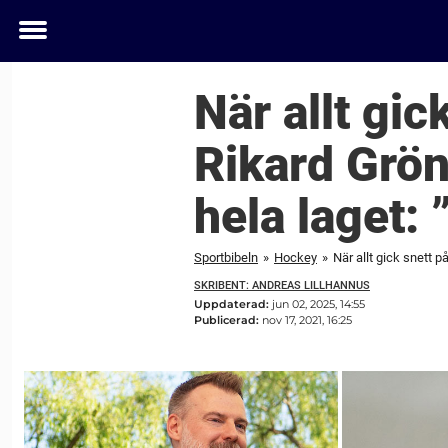
Toggle
menu
När allt gi
Rikard Grön
hela laget:
Sportbibeln
»
Hockey
»
När allt gick snett 
SKRIBENT: ANDREAS LILLHANNUS
Uppdaterad:
jun 02, 2025, 14:55
Publicerad:
nov 17, 2021, 16:25