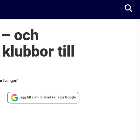
 – och
lubbor till
ar tvungen”
Lägg till som önskad källa på Google