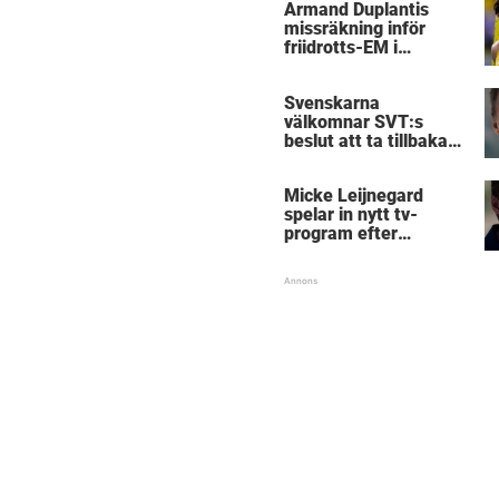
Armand Duplantis
missräkning inför
friidrotts-EM i
Birmingham
Svenskarna
välkomnar SVT:s
beslut att ta tillbaka
Micke Leijnegard
Micke Leijnegard
spelar in nytt tv-
program efter
Mästarnas mästare