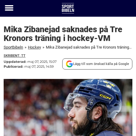
Toggle
menu
Mika Zibanejad saknades på Tre
Kronors träning i hockey-VM
Sportbibeln
»
Hockey
»
Mika Zibanejad saknades på Tre Kronors träning i hockey-VM
SKRIBENT: TT
Uppdaterad:
maj 07, 2025, 15:07
Lägg till som önskad källa på Google
Publicerad:
maj 07, 2025, 14:59