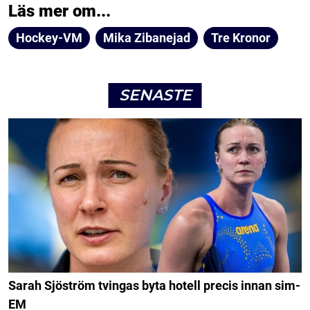
Läs mer om...
Hockey-VM
Mika Zibanejad
Tre Kronor
SENASTE
Sarah Sjöström tvingas byta hotell precis innan sim-
EM