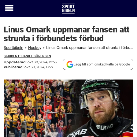
Toggle
menu
Linus Omark uppmanar fansen att
strunta i förbundets förbud
Sportbibeln
»
Hockey
»
Linus Omark uppmanar fansen att strunta i förbundets förbud
SKRIBENT: DANIEL SÖRENSEN
Uppdaterad:
okt 30, 2024, 19:53
Lägg till som önskad källa på Google
Publicerad:
okt 30, 2024, 13:27