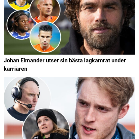
Johan Elmander utser sin bästa lagkamrat under
karriären