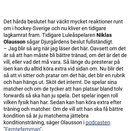
Det hårda beslutet har väckt mycket reaktioner runt
om i hockey-Sverige och nu kliver en tidigare
lagkamrat fram. Tidigare Luleåspelaren
Niklas
Olausson
sågar Djurgårdens beslut fullständigt.
– Jag blir så arg när jag läser det här. Oavsett om det
är så att han måste bli bättre tränad, om det är det de
vill, eller vad det må vara. Så länge du presterar på
isen kan du alltid köra extra vid sidan om. Nu blir det
så att vi sitter och pratar om det här, det blir en rubrik
och han hängs ut. Sköt det internt. De spelar sina
matcher och om de tycker att han platsar bland tolv
forwards så ska han ju spela. Det spelar ingen roll
vilken fysik han har. Sedan kan han köra extra efter
träning och matcher. Om de vill att han ska få bättre
kondition så är ju matcherna jättebra
konditionsträning, säger Olausson i
podcasten
”Femtefemman”
.