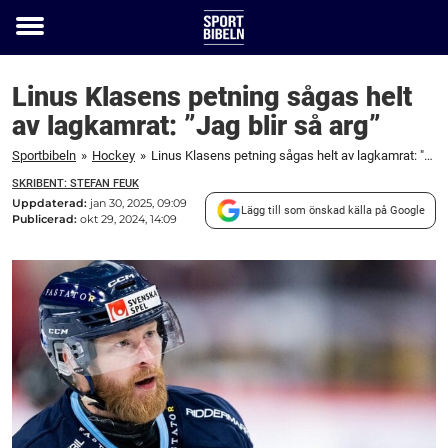
Toggle
menu
Linus Klasens petning sågas helt
av lagkamrat: ”Jag blir så arg”
Sportbibeln
»
Hockey
»
Linus Klasens petning sågas helt av lagkamrat: "Jag blir så arg"
SKRIBENT: STEFAN FEUK
Uppdaterad:
jan 30, 2025, 09:09
Lägg till som önskad källa på Google
Publicerad:
okt 29, 2024, 14:09