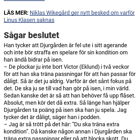
LÄS MER:
Niklas Wikegård ger nytt besked om varför
Linus Klasen saknas
Sågar beslutet
Han tycker att Djurgården är fel ute i sitt agerande
och inte bör straffa en spelare för sin kondition om
han ändå bidrar på isen.
– De plockar ju inte bort Victor (Eklund) i två veckor
för att han ska träna passningar för att han passar för
dåligt. Så är det ju aldrig. Varför är det sånt fokus på
det. De ska ju se till vad han gör på isen, i min värld.
Sedan kanske det är så att han behöver få upp flåset.
Absolut, men kör det då extra. Så länge han hjälper
Djurgården ta poäng på isen ska han ju spela. Jag
tycker det är dåligt, säger han i podden.
– Jag är så trött på det här: ”Du ska träna extra
kondition”. Då kanske någon annan i Djurgården ska
träna extra passningar eller på att blocka skott. Du