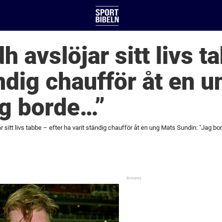
dh avslöjar sitt livs t
ändig chaufför åt en 
ag borde…”
ar sitt livs tabbe – efter ha varit ständig chaufför åt en ung Mats Sundin: "Jag bo