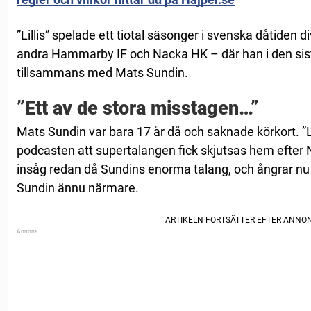
”Lillis” spelade ett tiotal säsonger i svenska dåtiden 
andra Hammarby IF och Nacka HK – där han i den si
tillsammans med Mats Sundin.
”Ett av de stora misstagen…”
Mats Sundin var bara 17 år då och saknade körkort. ”Lil
podcasten att supertalangen fick skjutsas hem efter
insåg redan då Sundins enorma talang, och ångrar nu at
Sundin ännu närmare.