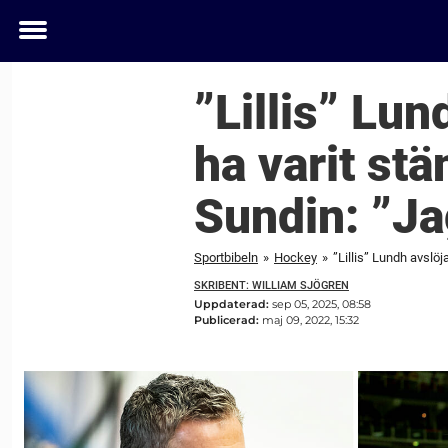
Toggle
menu
”Lillis” Lun
ha varit st
Sundin: ”J
Sportbibeln
»
Hockey
»
”Lillis” Lundh avslöj
SKRIBENT: WILLIAM SJÖGREN
Uppdaterad:
sep 05, 2025, 08:58
Publicerad:
maj 09, 2022, 15:32