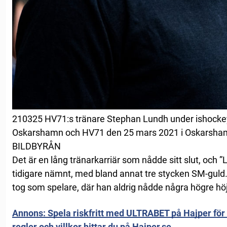
210325 HV71:s tränare Stephan Lundh under ishock
Oskarshamn och HV71 den 25 mars 2021 i Oskarshamn
BILDBYRÅN
Det är en lång tränarkarriär som nådde sitt slut, och ”
tidigare nämnt, med bland annat tre stycken SM-guld.
tog som spelare, där han aldrig nådde några högre höj
Annons: Spela riskfritt med ULTRABET på Hajper för u
regler och villkor hittar du på Hajper.se