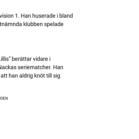
division 1. Han huserade i bland
stnämnda klubben spelade
lis” berättar vidare i
 Nackas seriematcher. Han
t han aldrig knöt till sig