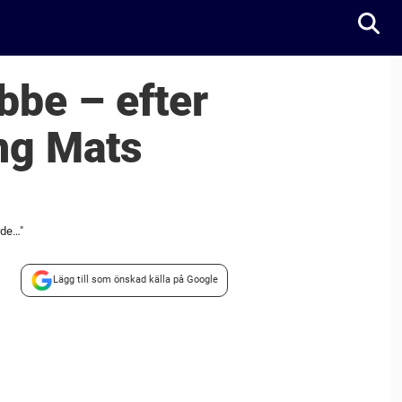
abbe – efter
ung Mats
rde…"
Lägg till som önskad källa på Google