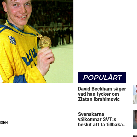
POPULÄRT
David Beckham säger
vad han tycker om
Zlatan Ibrahimovic
Svenskarna
välkomnar SVT:s
beslut att ta tillbaka
Micke Leijnegard