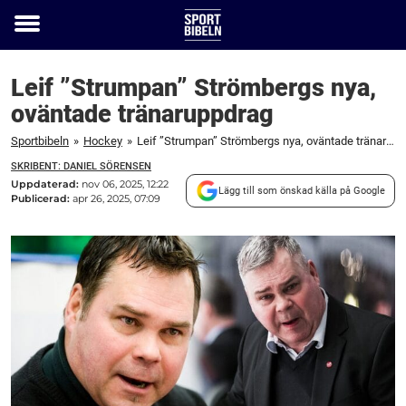
Toggle
menu
Leif ”Strumpan” Strömbergs nya,
oväntade tränaruppdrag
Sportbibeln
»
Hockey
»
Leif ”Strumpan” Strömbergs nya, oväntade tränaruppdrag
SKRIBENT: DANIEL SÖRENSEN
Uppdaterad:
nov 06, 2025, 12:22
Lägg till som önskad källa på Google
Publicerad:
apr 26, 2025, 07:09