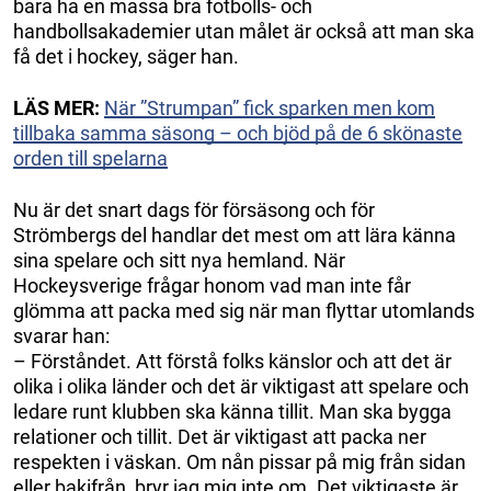
bara ha en massa bra fotbolls- och
handbollsakademier utan målet är också att man ska
få det i hockey, säger han.
LÄS MER:
När ”Strumpan” fick sparken men kom
tillbaka samma säsong – och bjöd på de 6 skönaste
orden till spelarna
Nu är det snart dags för försäsong och för
Strömbergs del handlar det mest om att lära känna
sina spelare och sitt nya hemland. När
Hockeysverige frågar honom vad man inte får
glömma att packa med sig när man flyttar utomlands
svarar han:
– Förståndet. Att förstå folks känslor och att det är
olika i olika länder och det är viktigast att spelare och
ledare runt klubben ska känna tillit. Man ska bygga
relationer och tillit. Det är viktigast att packa ner
respekten i väskan. Om nån pissar på mig från sidan
eller bakifrån, bryr jag mig inte om. Det viktigaste är