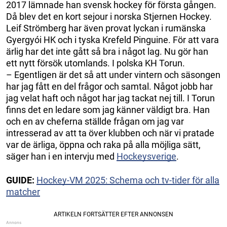
2017 lämnade han svensk hockey för första gången.
Då blev det en kort sejour i norska Stjernen Hockey.
Leif Strömberg har även provat lyckan i rumänska
Gyergyói HK och i tyska Krefeld Pinguine. För att vara
ärlig har det inte gått så bra i något lag. Nu gör han
ett nytt försök utomlands. I polska KH Torun.
– Egentligen är det så att under vintern och säsongen
har jag fått en del frågor och samtal. Något jobb har
jag velat haft och något har jag tackat nej till. I Torun
finns det en ledare som jag känner väldigt bra. Han
och en av cheferna ställde frågan om jag var
intresserad av att ta över klubben och när vi pratade
var de ärliga, öppna och raka på alla möjliga sätt,
säger han i en intervju med
Hockeysverige
.
GUIDE:
Hockey-VM 2025: Schema och tv-tider för alla
matcher