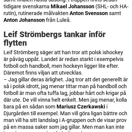
tidigare svenskarna
Mikael Johansson
(SHL- och HA-
rutin), rutinerade målvakten
Anton Svensson
samt
Anton Johansson
från Luleå.
Leif Strömbergs tankar inför
flytten
Leif Strömberg säger att han tror att polsk ishockey
är påväg uppåt. Landet är redan starkt i exempelvis
fotboll och handboll, men hockeyn ligger lite efter.
Däremot finns viljan att utvecklas.
– Jag gillar deras ärlighet. Jag tror att det generellt är
så i polsk idrott, jag menar tittar man på handboll och
fotboll är man ofta tuffa lag, jobbar hårt och krigar på
där ute. De vill vinna helt enkelt. Men jag menar, kolla
bara på en sådan som
Mariusz Czerkawski
i
Djurgården till exempel. Man vill göra ligan bättre och
man vill ha sitt landslag i A-gruppen och de visar prov
på en massa saker som jag gillar. Men man kan inte