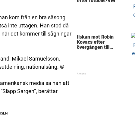
efter fotbolls-VM
han kom från en bra säsong
så inte uttagen. Han stod då
när det kommer till sågningar
Ilskan mot Robin
Kovacs efter
övergången till
Björklöven
nland: Mikael Samuelsson,
isutdelning, nationalsång. ©
ordamerikansk media sa han att
”Släpp Sargen”, berättar