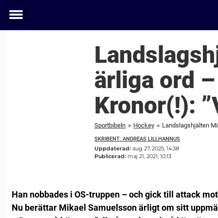
Toggle
menu
Landslagshj
ärliga ord 
Kronor(!): 
Sportbibeln
»
Hockey
»
Landslagshjälten Mik
SKRIBENT: ANDREAS LILLHANNUS
Uppdaterad:
aug 27, 2025, 14:38
Publicerad:
maj 21, 2021, 10:13
Han nobbades i OS-truppen – och gick till attack mot
Nu berättar Mikael Samuelsson ärligt om sitt upp