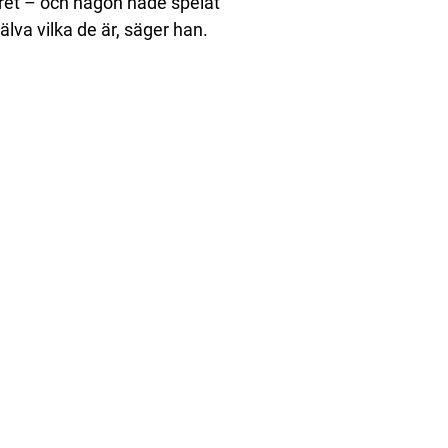
ret – och någon hade spelat
lva vilka de är, säger han.