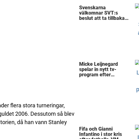
Svenskarna
välkomnar SVT:s
beslut att ta tillbaka
Micke Leijnegard
Micke Leijnegard
spelar in nytt tv-
program efter
Mästarnas mästare
der flera stora turneringar,
M-guldet 2006. Dessutom så blev
istorien, då han vann Stanley
Fifa och Gianni
Infantino i stor kris