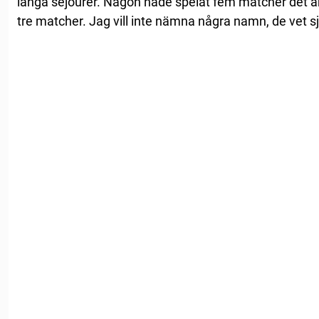
långa sejourer. Någon hade spelat fem matcher det å
tre matcher. Jag vill inte nämna några namn, de vet sjä