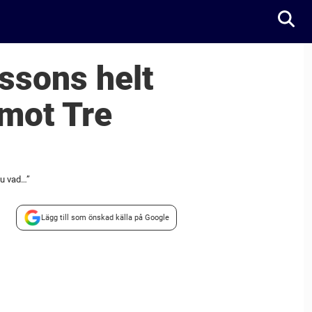
ssons helt
 mot Tre
du vad…”
Lägg till som önskad källa på Google