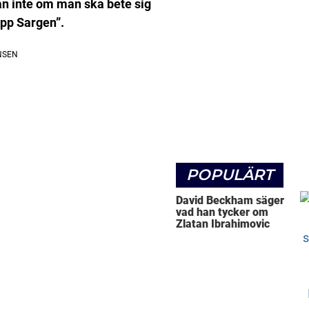
man inte om man ska bete sig
äpp Sargen”.
POPULÄRT
David Beckham säger
vad han tycker om
Zlatan Ibrahimovic