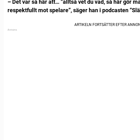
– Det var så här att… ”alltså vet du vad, så här gör 
respektfullt mot spelare”, säger han i podcasten ”Sl