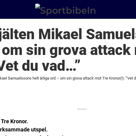
älten Mikael Samuel
– om sin grova attack
”Vet du vad…”
ael Samuelssons helt ärliga ord – om sin grova attack mot Tre Kronor(!): ”Vet 
 Tre Kronor.
märksammade utspel.