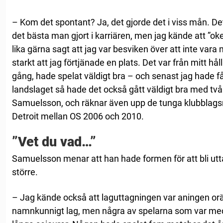
– Kom det spontant? Ja, det gjorde det i viss mån. Det
det bästa man gjort i karriären, men jag kände att ”okej
lika gärna sagt att jag var besviken över att inte vara
starkt att jag förtjänade en plats. Det var från mitt hål
gång, hade spelat väldigt bra – och senast jag hade få
landslaget så hade det också gått väldigt bra med tv
Samuelsson, och räknar även upp de tunga klubblagsm
Detroit mellan OS 2006 och 2010.
”Vet du vad…”
Samuelsson menar att han hade formen för att bli utta
större.
– Jag kände också att laguttagningen var aningen orät
namnkunnigt lag, men några av spelarna som var med