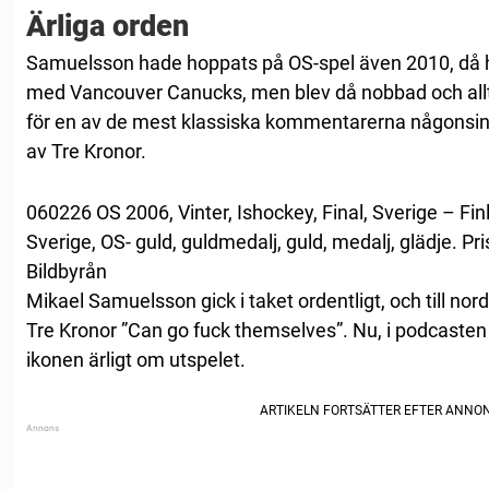
Ärliga orden
Samuelsson hade hoppats på OS-spel även 2010, då 
med Vancouver Canucks, men blev då nobbad och allt
för en av de mest klassiska kommentarerna någonsin 
av Tre Kronor.
060226 OS 2006, Vinter, Ishockey, Final, Sverige – Fi
Sverige, OS- guld, guldmedalj, guld, medalj, glädje. Pr
Bildbyrån
Mikael Samuelsson gick i taket ordentligt, och till n
Tre Kronor ”Can go fuck themselves”. Nu, i podcasten 
ikonen ärligt om utspelet.