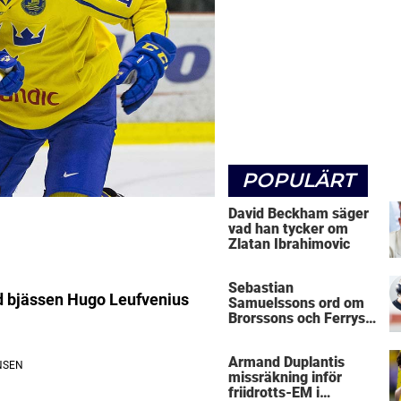
POPULÄRT
David Beckham säger
vad han tycker om
Zlatan Ibrahimovic
Sebastian
d bjässen Hugo Leufvenius
Samuelssons ord om
Brorssons och Ferrys
kritik
Armand Duplantis
missräkning inför
friidrotts-EM i