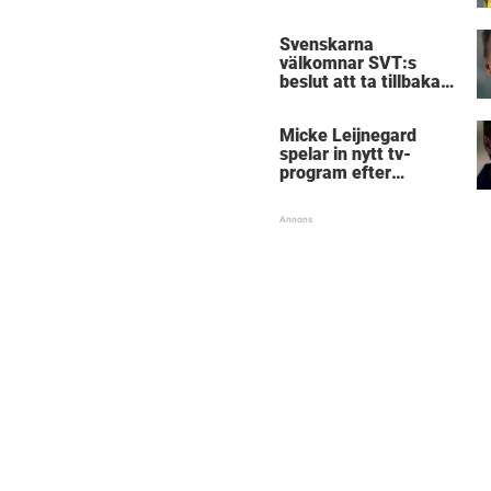
Birmingham
Svenskarna
välkomnar SVT:s
beslut att ta tillbaka
Micke Leijnegard
Micke Leijnegard
spelar in nytt tv-
program efter
Mästarnas mästare