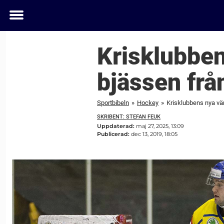
Toggle
menu
Krisklubben
bjässen frå
Sportbibeln
»
Hockey
»
Krisklubbens nya vä
SKRIBENT: STEFAN FEUK
Uppdaterad:
maj 27, 2025, 13:09
Publicerad:
dec 13, 2019, 18:05