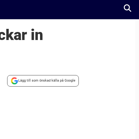
ckar in
Lägg till som önskad källa på Google