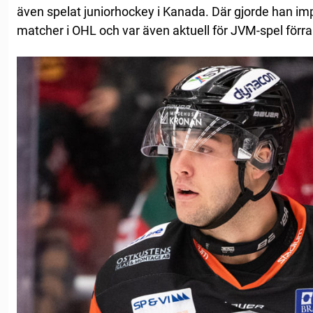
även spelat juniorhockey i Kanada. Där gjorde han 
matcher i OHL och var även aktuell för JVM-spel förra