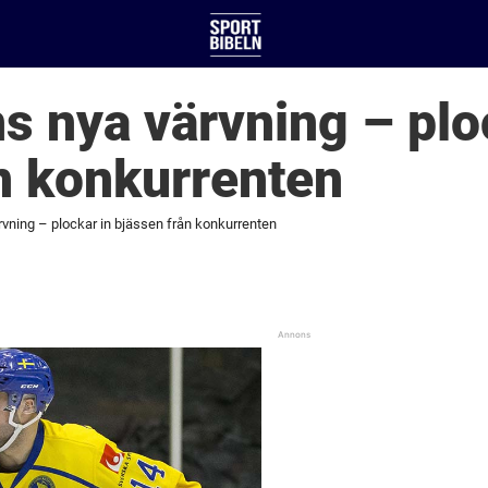
s nya värvning – plo
n konkurrenten
rvning – plockar in bjässen från konkurrenten