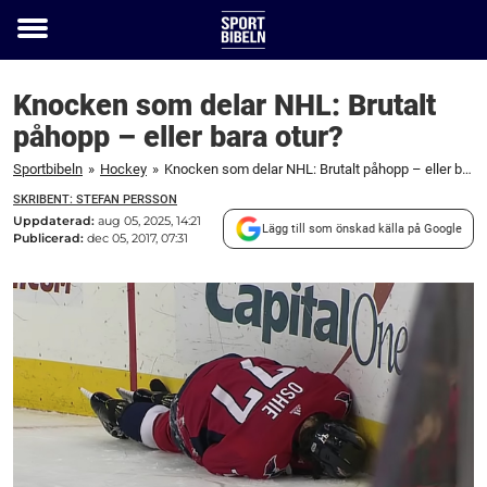
Toggle
menu
Knocken som delar NHL: Brutalt
påhopp – eller bara otur?
Sportbibeln
»
Hockey
»
Knocken som delar NHL: Brutalt påhopp – eller bara otur?
SKRIBENT: STEFAN PERSSON
Uppdaterad:
aug 05, 2025, 14:21
Lägg till som önskad källa på Google
Publicerad:
dec 05, 2017, 07:31