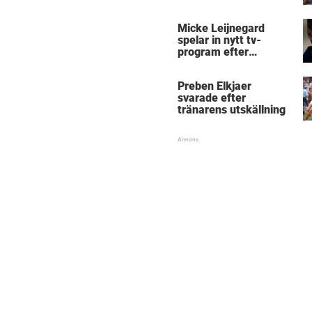
Micke Leijnegard
spelar in nytt tv-
program efter
Mästarnas mästare
Preben Elkjaer
svarade efter
tränarens utskällning