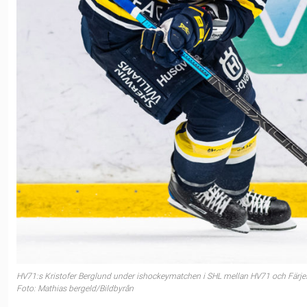
HV71:s Kristofer Berglund under ishockeymatchen i SHL mellan HV71 och Färje
Foto: Mathias bergeld/Bildbyrån