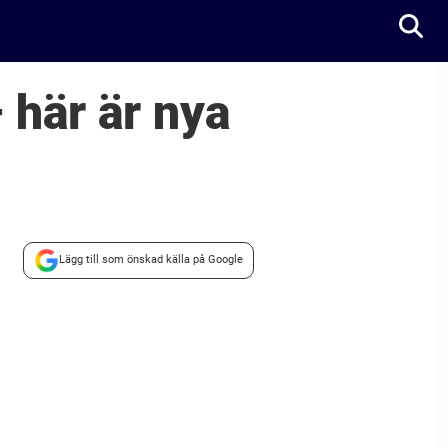
här är nya
Lägg till som önskad källa på Google