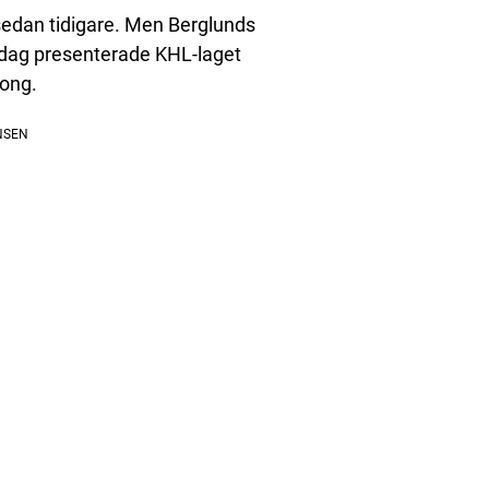
t sedan tidigare. Men Berglunds
 i dag presenterade KHL-laget
song.