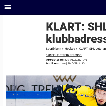
Toggle
menu
KLART: SHL
klubbadres
Sportbibeln
»
Hockey
»
KLART: SHL-veteran
SKRIBENT: STEFAN PERSSON
Uppdaterad:
aug 03, 2025, 11:46
Publicerad:
maj 29, 2019, 14:10