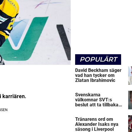
POPULÄRT
David Beckham säger
vad han tycker om
Zlatan Ibrahimovic
Svenskarna
i karriären.
välkomnar SVT:s
beslut att ta tillbaka
Micke Leijnegard
Tränarens ord om
Alexander Isaks nya
säsong i Liverpool