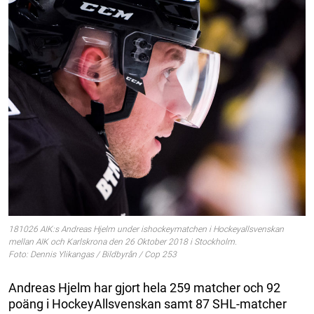
181026 AIK:s Andreas Hjelm under ishockeymatchen i Hockeyallsvenskan
mellan AIK och Karlskrona den 26 Oktober 2018 i Stockholm.
Foto: Dennis Ylikangas / Bildbyrån / Cop 253
Andreas Hjelm har gjort hela 259 matcher och 92
poäng i HockeyAllsvenskan samt 87 SHL-matcher