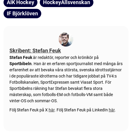
AIK Hockey
HockeyAllsvenskan
IF Björklöven
Skribent: Stefan Feuk
Stefan Feuk
är redaktör, reporter och krönikör på
Sportbibeln
. Han är en erfaren sportjournalist med många års
erfarenhet av att bevaka våra största, svenska idrottsstjärnor
i de populäraste idrotterna och har tidigare jobbat på TV4:s
Fotbollskanalen, SportExpressen samt Viasat Sport. För
Sportbibelns räkning har Stefan bevakat flera stora
mästerskap, som fotbolls-EM och fotbolls-VM samt både
vinter-OS och sommar-OS.
Följ Stefan Feuk på X
här
.
Följ Stefan Feuk på LinkedIn
här
.