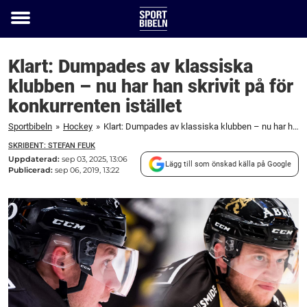
Toggle
menu
Klart: Dumpades av klassiska
klubben – nu har han skrivit på för
konkurrenten istället
Sportbibeln
»
Hockey
»
Klart: Dumpades av klassiska klubben – nu har han skrivit på för konkurrenten istället
SKRIBENT: STEFAN FEUK
Uppdaterad:
sep 03, 2025, 13:06
Lägg till som önskad källa på Google
Publicerad:
sep 06, 2019, 13:22