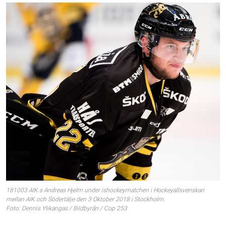
181003 AIK:s Andreas Hjelm under ishockeymatchen i Hockeyallsvenskan
mellan AIK och Södertälje den 3 Oktober 2018 i Stockholm.
Foto: Dennis Ylikangas / Bildbyrån / Cop 253