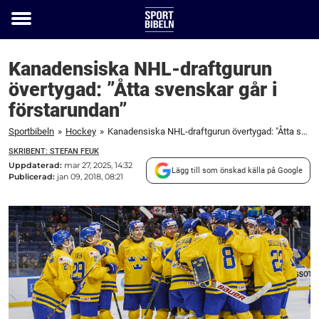
Toggle
menu
Kanadensiska NHL-draftgurun
övertygad: ”Åtta svenskar går i
förstarundan”
Sportbibeln
»
Hockey
»
Kanadensiska NHL-draftgurun övertygad: "Åtta svenskar går i förstarundan"
SKRIBENT: STEFAN FEUK
Uppdaterad:
mar 27, 2025, 14:32
Lägg till som önskad källa på Google
Publicerad:
jan 09, 2018, 08:21