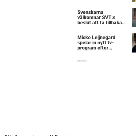
Birmingham
Svenskarna
välkomnar SVT:s
beslut att ta tillbaka
Micke Leijnegard
Micke Leijnegard
spelar in nytt tv-
program efter
Mästarnas mästare