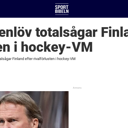
nlöv totalsågar Finl
ten i hockey-VM
lsågar Finland efter rivalförlusten i hockey-VM