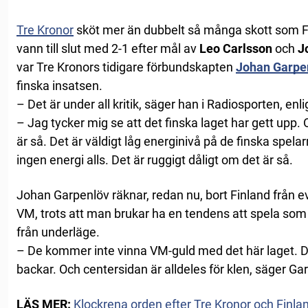
Tre Kronor
sköt mer än dubbelt så många skott som F
vann till slut med 2-1 efter mål av
Leo Carlsson
och
J
var Tre Kronors tidigare förbundskapten
Johan Garpe
finska insatsen.
– Det är under all kritik, säger han i Radiosporten, enl
– Jag tycker mig se att det finska laget har gett upp. 
är så. Det är väldigt låg energinivå på de finska spela
ingen energi alls. Det är ruggigt dåligt om det är så.
Johan Garpenlöv räknar, redan nu, bort Finland från e
VM, trots att man brukar ha en tendens att spela som
från underläge.
– De kommer inte vinna VM-guld med det här laget. De
backar. Och centersidan är alldeles för klen, säger Ga
LÄS MER:
Klockrena orden efter Tre Kronor och Finla