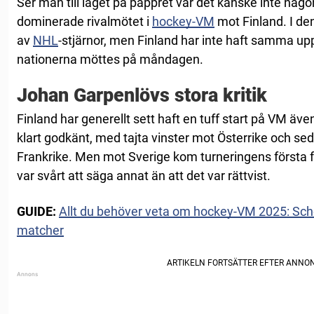
Ser man till laget på pappret var det kanske inte någo
dominerade rivalmötet i
hockey-VM
mot Finland. I de
av
NHL
-stjärnor, men Finland har inte haft samma up
nationerna möttes på måndagen.
Johan Garpenlövs stora kritik
Finland har generellt sett haft en tuff start på VM ä
klart godkänt, med tajta vinster mot Österrike och se
Frankrike. Men mot Sverige kom turneringens första för
var svårt att säga annat än att det var rättvist.
GUIDE:
Allt du behöver veta om hockey-VM 2025: Schem
matcher