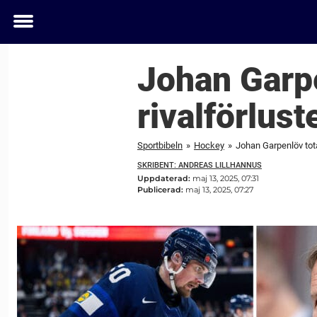
Toggle
menu
Johan Garpe
rivalförlus
Sportbibeln
»
Hockey
»
Johan Garpenlöv tota
SKRIBENT: ANDREAS LILLHANNUS
Uppdaterad:
maj 13, 2025, 07:31
Publicerad:
maj 13, 2025, 07:27