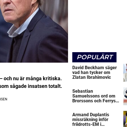
POPULÄRT
David Beckham säger
vad han tycker om
Zlatan Ibrahimovic
– och nu är många kritiska.
som sågade insatsen totalt.
Sebastian
Samuelssons ord om
Brorssons och Ferrys
kritik
Armand Duplantis
missräkning inför
friidrotts-EM i