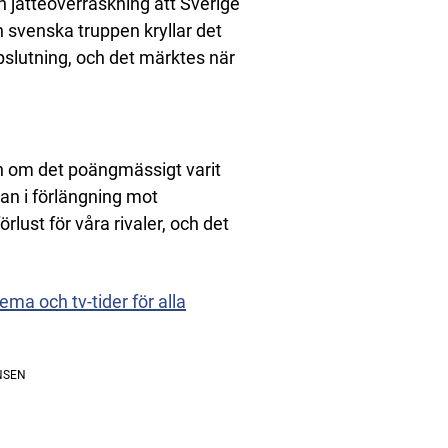
n jätteöverraskning att Sverige
n svenska truppen kryllar det
pslutning, och det märktes när
ven om det poängmässigt varit
dan i förlängning mot
lust för våra rivaler, och det
a och tv-tider för alla