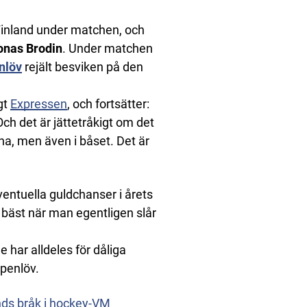
inland under matchen, och
onas Brodin
. Under matchen
nlöv
rejält besviken på den
igt
Expressen
, och fortsätter:
Och det är jättetråkigt om det
rna, men även i båset. Det är
ventuella guldchanser i årets
 bäst när man egentligen slår
 har alldeles för dåliga
rpenlöv.
nds bråk i hockey-VM