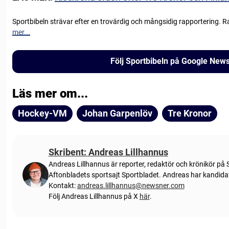
Sportbibeln strävar efter en trovärdig och mångsidig rapportering. R
mer...
Följ Sportbibeln på Google New
Läs mer om...
Hockey-VM
Johan Garpenlöv
Tre Kronor
Skribent: Andreas Lillhannus
Andreas Lillhannus är reporter, redaktör och krönikör på S
Aftonbladets sportsajt Sportbladet. Andreas har kandidate
Kontakt:
andreas.lillhannus@newsner.com
Följ Andreas Lillhannus på X
här
.