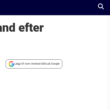
and efter
Lägg till som önskad källa på Google