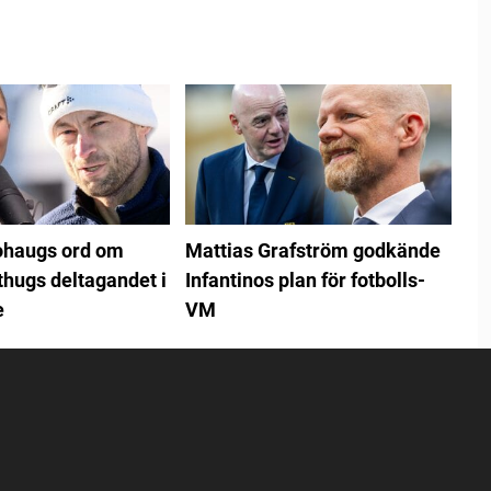
ohaugs ord om
Mattias Grafström godkände
thugs deltagandet i
Infantinos plan för fotbolls-
e
VM