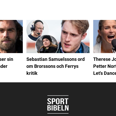
er sin
Therese J
Sebastian Samuelssons ord
nder
Petter Nor
om Brorssons och Ferrys
Let's Danc
kritik