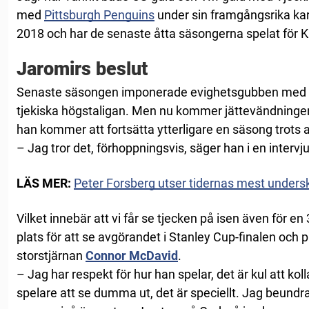
med
Pittsburgh Penguins
under sin framgångsrika ka
2018 och har de senaste åtta säsongerna spelat för K
Jaromirs beslut
Senaste säsongen imponerade evighetsgubben med 1
tjekiska högstaligan. Men nu kommer jättevändningen 
han kommer att fortsätta ytterligare en säsong trots al
– Jag tror det, förhoppningsvis, säger han i en interv
LÄS MER:
Peter Forsberg utser tidernas mest under
Vilket innebär att vi får se tjecken på isen även för en
plats för att se avgörandet i Stanley Cup-finalen och 
storstjärnan
Connor McDavid
.
– Jag har respekt för hur han spelar, det är kul att koll
spelare att se dumma ut, det är speciellt. Jag beundra