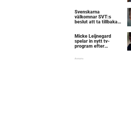
Svenskarna
välkomnar SVT:s
beslut att ta tillbaka
Micke Leijnegard
Micke Leijnegard
spelar in nytt tv-
program efter
Mästarnas mästare