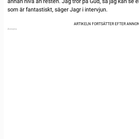
annan nivå än resten. Jag tror på Gud, så jag kan se 
som är fantastiskt, säger Jagr i intervjun.