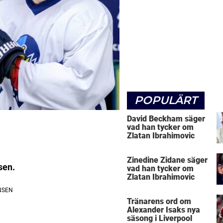
POPULÄRT
David Beckham säger
vad han tycker om
Zlatan Ibrahimovic
Zinedine Zidane säger
sen.
vad han tycker om
Zlatan Ibrahimovic
Tränarens ord om
Alexander Isaks nya
säsong i Liverpool