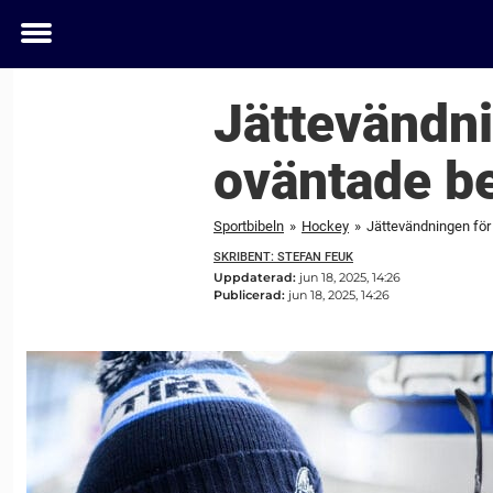
Toggle
menu
Jättevändni
oväntade be
Sportbibeln
»
Hockey
»
Jättevändningen för
SKRIBENT: STEFAN FEUK
Uppdaterad:
jun 18, 2025, 14:26
Publicerad:
jun 18, 2025, 14:26