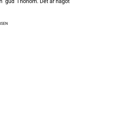
en ”gud” i honom. Det är något