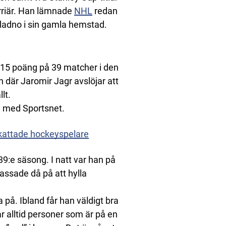
rriär. Han lämnade
NHL
redan
ladno i sin gamla hemstad.
5 poäng på 39 matcher i den
där Jaromir Jagr avslöjar att
lt.
ju med Sportsnet.
skattade hockeyspelare
 39:e säsong. I natt var han på
passade då på att hylla
a på. Ibland får han väldigt bra
r alltid personer som är på en