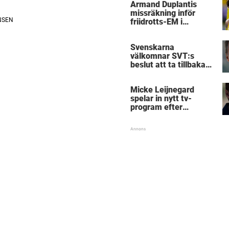
Armand Duplantis
missräkning inför
friidrotts-EM i
Birmingham
Svenskarna
välkomnar SVT:s
beslut att ta tillbaka
Micke Leijnegard
Micke Leijnegard
spelar in nytt tv-
program efter
Mästarnas mästare