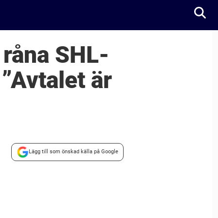
 råna SHL-
”Avtalet är
Lägg till som önskad källa på Google