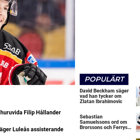
POPULÄRT
David Beckham säger
vad han tycker om
Zlatan Ibrahimovic
 huruvida Filip Hållander
Sebastian
Samuelssons ord om
Brorssons och Ferrys
säger Luleås assisterande
kritik