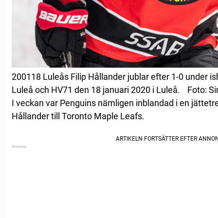
200118 Luleås Filip Hållander jublar efter 1-0 unde
Luleå och HV71 den 18 januari 2020 i Luleå. Foto: 
I veckan var Penguins nämligen inblandad i en jättetr
Hållander till Toronto Maple Leafs.