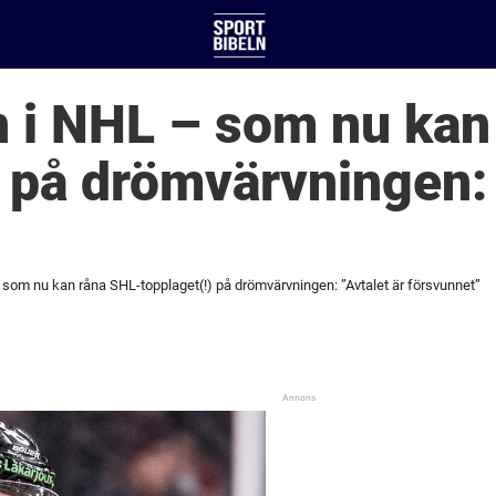
n i NHL – som nu kan
) på drömvärvningen: 
”
 som nu kan råna SHL-topplaget(!) på drömvärvningen: ”Avtalet är försvunnet”