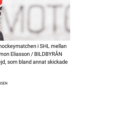
r ishockeymatchen i SHL mellan
Simon Eliasson / BILDBYRÅN
ejd, som bland annat skickade