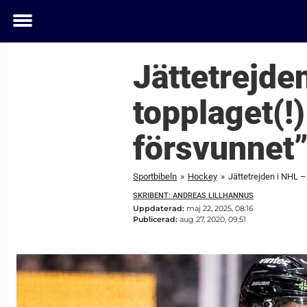
Toggle
menu
Jättetrejde
topplaget(!
försvunnet
Sportbibeln
»
Hockey
»
Jättetrejden i NHL –
SKRIBENT: ANDREAS LILLHANNUS
Uppdaterad:
maj 22, 2025, 08:16
Publicerad:
aug 27, 2020, 09:51