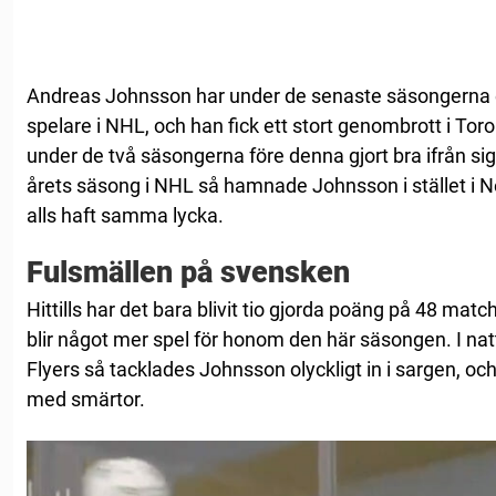
Andreas Johnsson har under de senaste säsongerna e
spelare i NHL, och han fick ett stort genombrott i Tor
under de två säsongerna före denna gjort bra ifrån s
årets säsong i NHL så hamnade Johnsson i stället i N
alls haft samma lycka.
Fulsmällen på svensken
Hittills har det bara blivit tio gjorda poäng på 48 mat
blir något mer spel för honom den här säsongen. I na
Flyers så tacklades Johnsson olyckligt in i sargen, o
med smärtor.