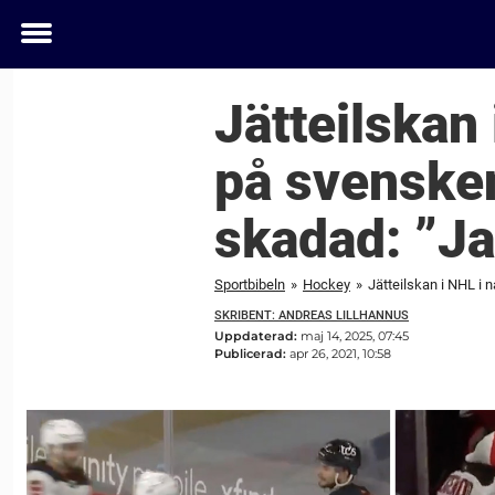
Toggle
menu
Jätteilskan 
på svensken
skadad: ”Ja
Sportbibeln
»
Hockey
»
Jätteilskan i NHL i 
SKRIBENT: ANDREAS LILLHANNUS
Uppdaterad:
maj 14, 2025, 07:45
Publicerad:
apr 26, 2021, 10:58