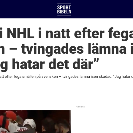
i NHL i natt efter fe
 – tvingades lämna 
g hatar det där”
natt efter fega smällen på svensken – tvingades lämna isen skadad: ”Jag hatar d