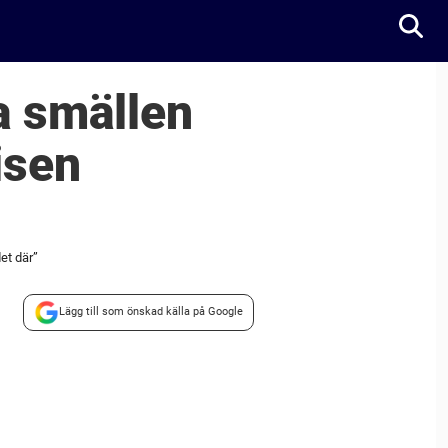
ga smällen
isen
et där”
Lägg till som önskad källa på Google