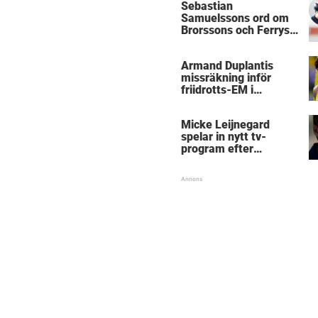
Sebastian
Samuelssons ord om
Brorssons och Ferrys
kritik
Armand Duplantis
missräkning inför
friidrotts-EM i
Birmingham
Micke Leijnegard
spelar in nytt tv-
program efter
Mästarnas mästare