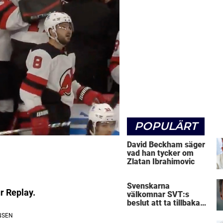
POPULÄRT
David Beckham säger
vad han tycker om
Zlatan Ibrahimovic
Svenskarna
ur Replay.
välkomnar SVT:s
beslut att ta tillbaka
Micke Leijnegard