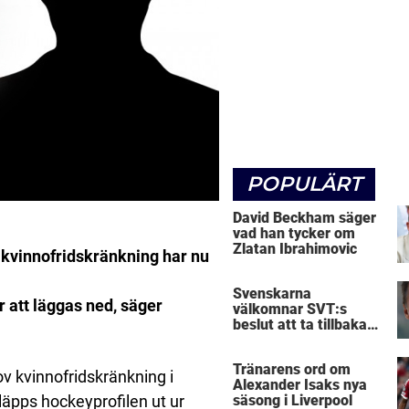
POPULÄRT
David Beckham säger
vad han tycker om
Zlatan Ibrahimovic
 kvinnofridskränkning har nu
Svenskarna
att läggas ned, säger
välkomnar SVT:s
beslut att ta tillbaka
Micke Leijnegard
Tränarens ord om
v kvinnofridskränkning i
Alexander Isaks nya
läpps hockeyprofilen ut ur
säsong i Liverpool