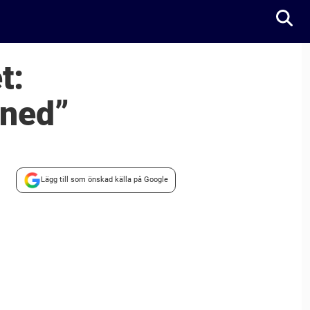
t:
 ned”
Lägg till som önskad källa på Google