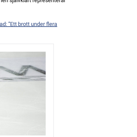
en självklart representerar
: ”Ett brott under flera