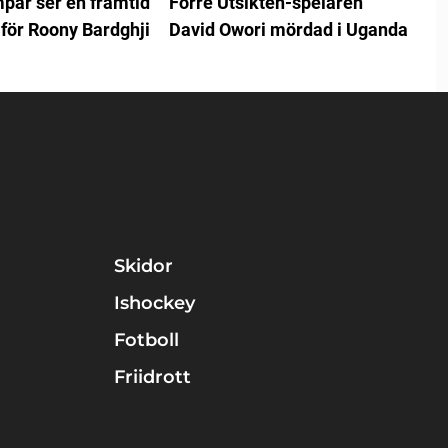
par ser en framtid
Förre Utsikten-spelaren
 för Roony Bardghji
David Owori mördad i Uganda
Skidor
Ishockey
Fotboll
Friidrott