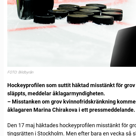
FOTO: Bildbyrån
Hockeyprofilen som suttit häktad misstänkt för grov
släppts, meddelar åklagarmyndigheten.
– Misstanken om grov kvinnofridskränkning kommer 
åklagaren Marina Chirakova i ett pressmeddelande.
Den 17 maj häktades hockeyprofilen misstänkt för gro
tingsrätten i Stockholm. Men efter bara en vecka så s