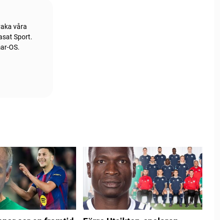
vaka våra
asat Sport.
mar-OS.