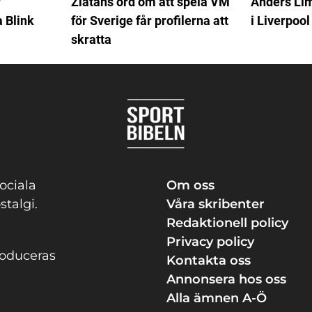
r
Zlatans ord om att spela VM
Anders Lim
a Blink
för Sverige får profilerna att
i Liverpool
skratta
ociala
Om oss
stalgi.
Våra skribenter
Redaktionell policy
Privacy policy
roduceras
Kontakta oss
Annonsera hos oss
Alla ämnen A-Ö