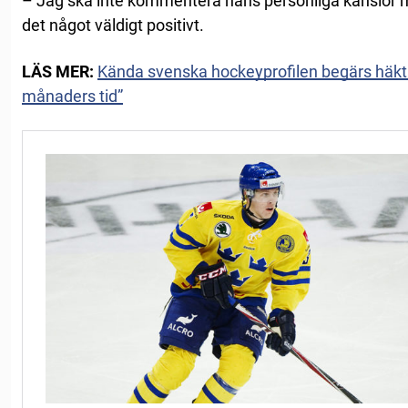
– Jag ska inte kommentera hans personliga känslor m
det något väldigt positivt.
LÄS MER:
Kända svenska hockeyprofilen begärs häktad
månaders tid”