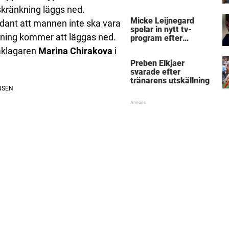
kränkning läggs ned.
Micke Leijnegard
ådant att mannen inte ska vara
spelar in nytt tv-
kning kommer att läggas ned.
program efter
Mästarnas mästare
 åklagaren
Marina Chirakova
i
Preben Elkjaer
svarade efter
tränarens utskällning