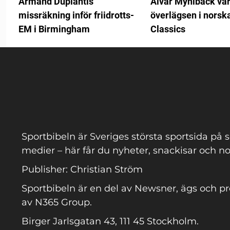
Armand Duplantis
Alvar Myhlback va
missräkning inför friidrotts-
överlägsen i norsk
EM i Birmingham
Classics
Sportbibeln är Sveriges största sportsida på s
medier – här får du nyheter, snackisar och no
Publisher: Christian Ström
Sportbibeln är en del av Newsner, ägs och p
av N365 Group.
Birger Jarlsgatan 43, 111 45 Stockholm.