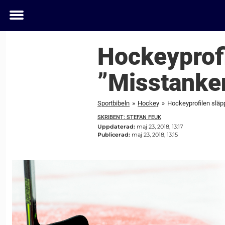
Toggle
menu
Hockeyprofi
”Misstanke
Sportbibeln
»
Hockey
»
Hockeyprofilen släp
SKRIBENT: STEFAN FEUK
Uppdaterad:
maj 23, 2018, 13:17
Publicerad:
maj 23, 2018, 13:15