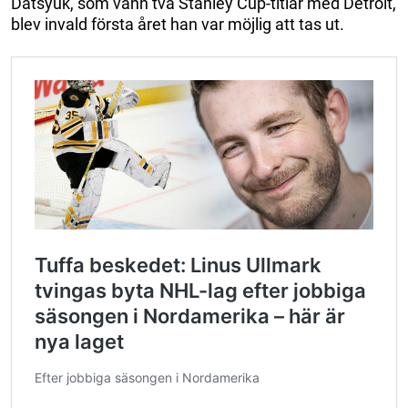
Datsyuk, som vann två Stanley Cup-titlar med Detroit,
blev invald första året han var möjlig att tas ut.