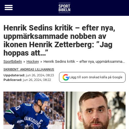
Toggle
menu
Henrik Sedins kritik – efter nya,
uppmärksammade nobben av
ikonen Henrik Zetterberg: ”Jag
hoppas att…”
Sportbibeln
»
Hockey
»
Henrik Sedins kritik – efter nya, uppmärksammade nobben av ikonen Henrik Zetterberg: ”Jag hoppas att…”
SKRIBENT: ANDREAS LILLHANNUS
Uppdaterad:
jun 26, 2024, 08:23
Lägg till som önskad källa på Google
Publicerad:
jun 26, 2024, 08:22