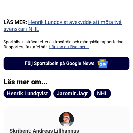
LÄS MER:
Henrik Lundqvist avskydde att möta två
svenskar i NHL
Sportbibeln strävar efter en trovärdig och mångsidig rapportering.
Rapportera faktafel här.
Här kan du läsa mer...
Följ Sportbibeln på Google News
Läs mer om...
Henrik Lundqvist
Jaromir Jagr
NHL
Skribent: Andreas Lillhannus