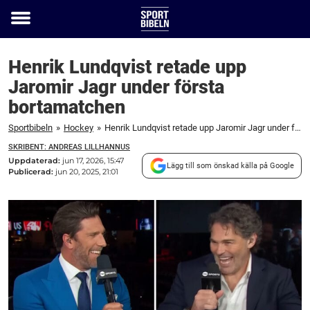
Toggle
menu
Henrik Lundqvist retade upp
Jaromir Jagr under första
bortamatchen
Sportbibeln
»
Hockey
»
Henrik Lundqvist retade upp Jaromir Jagr under första bortamatchen
SKRIBENT: ANDREAS LILLHANNUS
Uppdaterad:
jun 17, 2026, 15:47
Lägg till som önskad källa på Google
Publicerad:
jun 20, 2025, 21:01