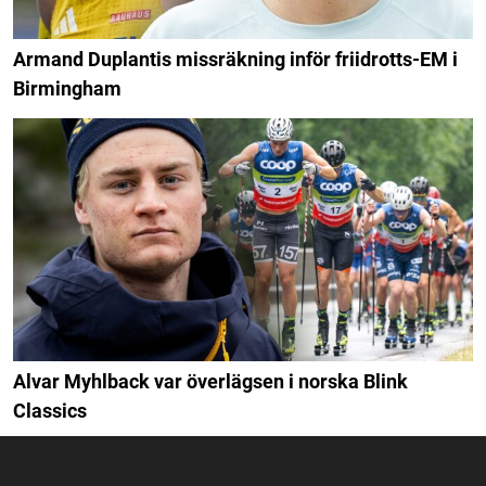
Armand Duplantis missräkning inför friidrotts-EM i
Birmingham
Alvar Myhlback var överlägsen i norska Blink
Classics