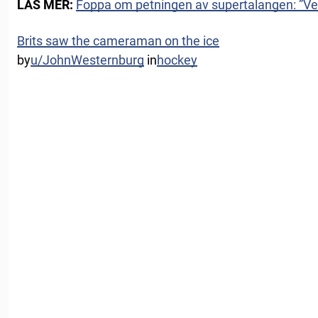
LÄS MER:
Foppa om petningen av supertalangen: ”Vet
Brits saw the cameraman on the ice
by
u/JohnWesternburg
in
hockey