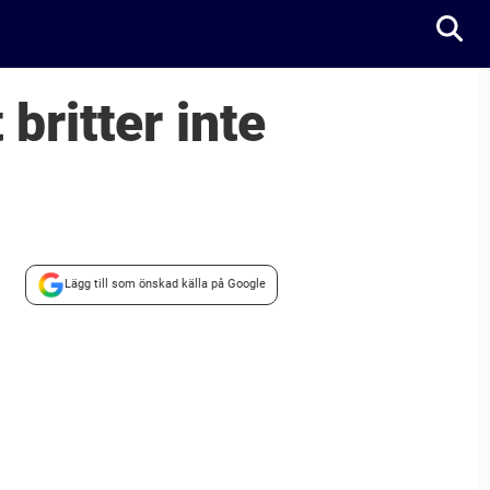
britter inte
Lägg till som önskad källa på Google