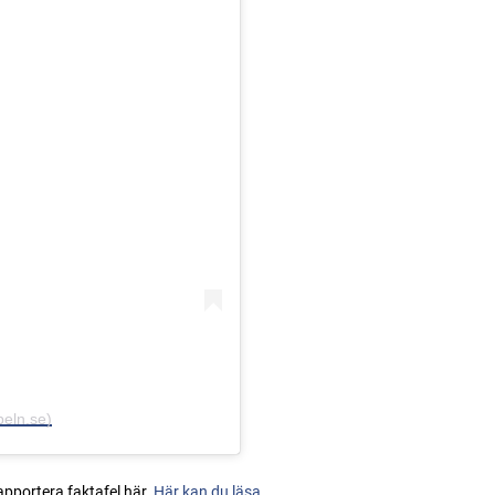
beln.se)
apportera faktafel här.
Här kan du läsa