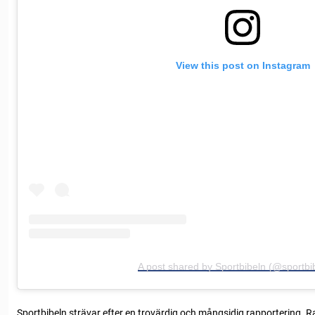
View this post on Instagram
A post shared by Sportbibeln (@sportbi
Sportbibeln strävar efter en trovärdig och mångsidig rapportering. R