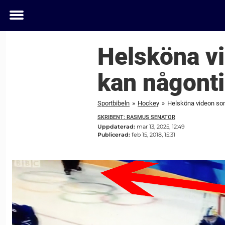
Toggle
menu
Helsköna vi
kan någont
Sportbibeln
»
Hockey
»
Helsköna videon som
SKRIBENT: RASMUS SENATOR
Uppdaterad:
mar 13, 2025, 12:49
Publicerad:
feb 15, 2018, 15:31