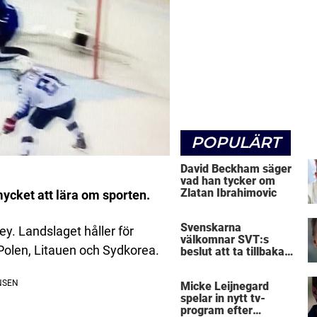
POPULÄRT
David Beckham säger
vad han tycker om
Zlatan Ibrahimovic
mycket att lära om sporten.
Svenskarna
ey. Landslaget håller för
välkomnar SVT:s
 Polen, Litauen och Sydkorea.
beslut att ta tillbaka
Micke Leijnegard
Micke Leijnegard
spelar in nytt tv-
program efter