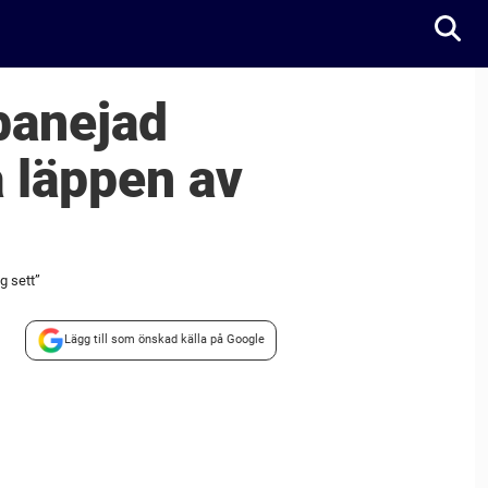
banejad
a läppen av
g sett”
Lägg till som önskad källa på Google