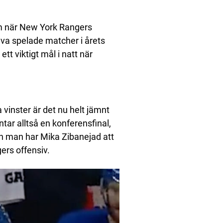
um när New York Rangers
lva spelade matcher i årets
tt viktigt mål i natt när
 vinster är det nu helt jämnt
ntar alltså en konferensfinal,
n man har Mika Zibanejad att
ers offensiv.