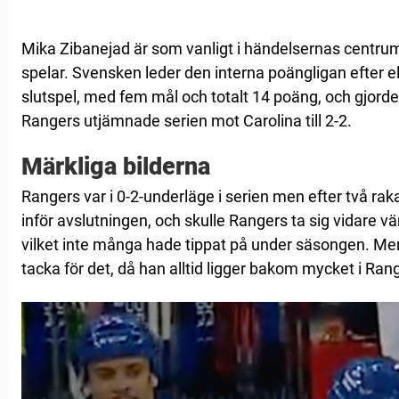
Mika Zibanejad är som vanligt i händelsernas centr
spelar. Svensken leder den interna poängligan efter e
slutspel, med fem mål och totalt 14 poäng, och gjorde e
Rangers utjämnade serien mot Carolina till 2-2.
Märkliga bilderna
Rangers var i 0-2-underläge i serien men efter två raka
inför avslutningen, och skulle Rangers ta sig vidare vä
vilket inte många hade tippat på under säsongen. Me
tacka för det, då han alltid ligger bakom mycket i Rang