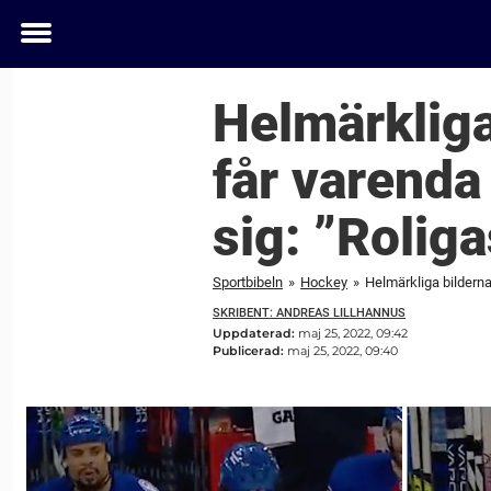
Toggle
menu
Helmärkliga
får varenda
sig: ”Roliga
Sportbibeln
»
Hockey
»
Helmärkliga bilderna
SKRIBENT: ANDREAS LILLHANNUS
Uppdaterad:
maj 25, 2022, 09:42
Publicerad:
maj 25, 2022, 09:40