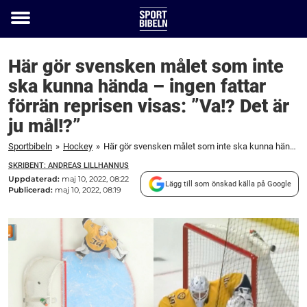
Toggle
menu
Här gör svensken målet som inte
ska kunna hända – ingen fattar
förrän reprisen visas: ”Va!? Det är
ju mål!?”
Sportbibeln
»
Hockey
»
Här gör svensken målet som inte ska kunna hända – ingen fattar förrän reprisen visas: ”Va!? Det är ju mål!?”
SKRIBENT: ANDREAS LILLHANNUS
Uppdaterad:
maj 10, 2022, 08:22
Lägg till som önskad källa på Google
Publicerad:
maj 10, 2022, 08:19