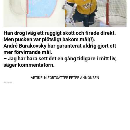
Han drog iväg ett ruggigt skott och firade direkt.
Men pucken var plötsligt bakom mål(!).
André Burakovsky har garanterat aldrig gjort ett
mer förvirrande mål.
– Jag har bara sett det en gång tidigare i mitt liv,
säger kommentatorn.