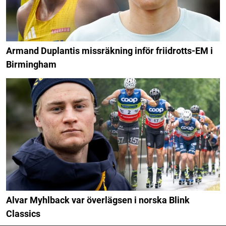
Armand Duplantis missräkning inför friidrotts-EM i
Birmingham
Alvar Myhlback var överlägsen i norska Blink
Classics