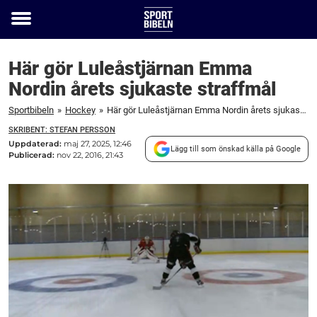
Toggle
menu
Här gör Luleåstjärnan Emma
Nordin årets sjukaste straffmål
Sportbibeln
»
Hockey
»
Här gör Luleåstjärnan Emma Nordin årets sjukaste straffmål
SKRIBENT: STEFAN PERSSON
Uppdaterad:
maj 27, 2025, 12:46
Lägg till som önskad källa på Google
Publicerad:
nov 22, 2016, 21:43