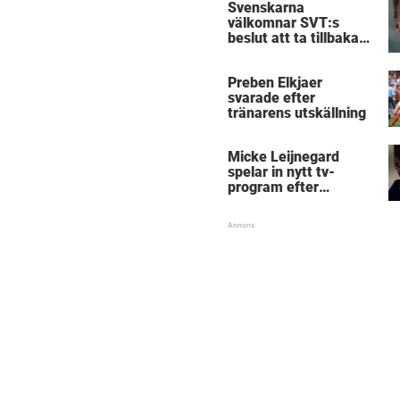
Svenskarna
välkomnar SVT:s
beslut att ta tillbaka
Micke Leijnegard
Preben Elkjaer
svarade efter
tränarens utskällning
Micke Leijnegard
spelar in nytt tv-
program efter
Mästarnas mästare