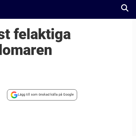
t felaktiga
 domaren
Lägg till som önskad källa på Google