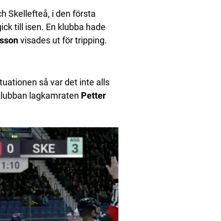
 Skellefteå, i den första
gick till isen. En klubba hade
ksson
visades ut för tripping.
ituationen så var det inte alls
e klubban lagkamraten
Petter