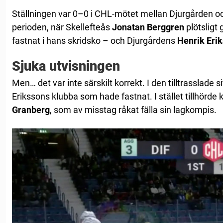
Ställningen var 0–0 i CHL-mötet mellan Djurgården och
perioden, när Skellefteås
Jonatan
Berggren
plötsligt 
fastnat i hans skridsko – och Djurgårdens
Henrik
Eri
Sjuka utvisningen
Men… det var inte särskilt korrekt. I den tilltrasslade s
Erikssons klubba som hade fastnat. I stället tillhörd
Granberg
, som av misstag råkat fälla sin lagkompis.