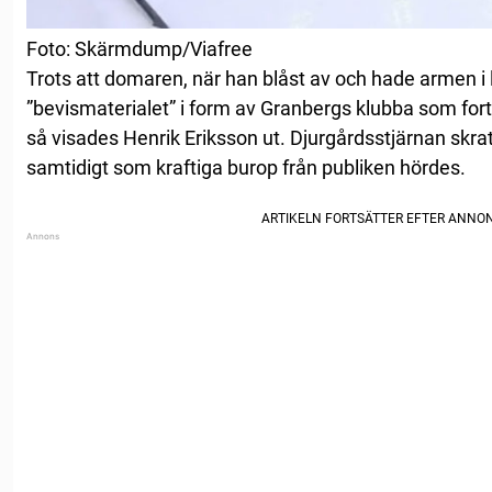
Foto: Skärmdump/Viafree
Trots att domaren, när han blåst av och hade armen i l
”bevismaterialet” i form av Granbergs klubba som fortf
så visades Henrik Eriksson ut. Djurgårdsstjärnan skra
samtidigt som kraftiga burop från publiken hördes.