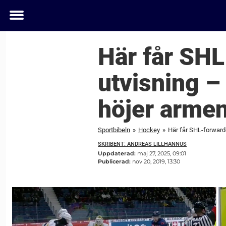
Toggle
menu
Här får SHL
utvisning –
höjer arme
Sportbibeln
»
Hockey
»
Här får SHL-forwarde
SKRIBENT: ANDREAS LILLHANNUS
Uppdaterad:
maj 27, 2025, 09:01
Publicerad:
nov 20, 2019, 13:30