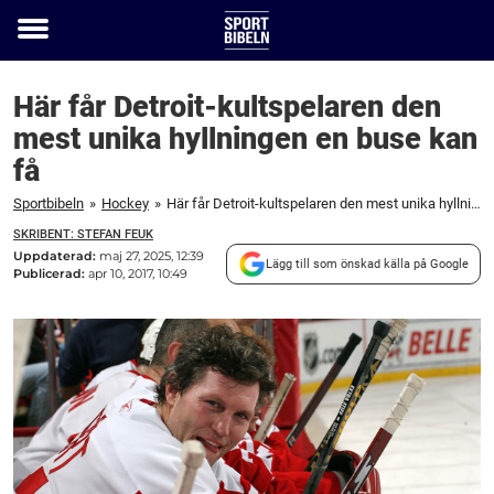
Toggle
menu
Här får Detroit-kultspelaren den
mest unika hyllningen en buse kan
få
Sportbibeln
»
Hockey
»
Här får Detroit-kultspelaren den mest unika hyllningen en buse kan få
SKRIBENT: STEFAN FEUK
Uppdaterad:
maj 27, 2025, 12:39
Lägg till som önskad källa på Google
Publicerad:
apr 10, 2017, 10:49