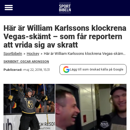
Toggle
menu
Här är William Karlssons klockrena
Vegas-skämt – som får reportern
att vrida sig av skratt
Sportbibeln
»
Hockey
»
Här är William Karlssons klockrena Vegas-skämt – som får reportern att vrida sig av skratt
SKRIBENT: OSCAR ARONSSON
Publicerad:
maj 22, 2018, 15:31
Lägg till som önskad källa på Google