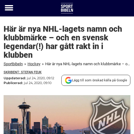
Toggle
menu
Här är nya NHL-lagets namn och
klubbmärke – och en svensk
legendar(!) har gått rakt in i
klubben
Sportbibeln
»
Hockey
»
Här är nya NHL-lagets namn och klubbmärke – och en svensk legendar(!) har gått rakt in i klubben
SKRIBENT: STEFAN FEUK
Uppdaterad:
jul 24, 2020, 09:12
Lägg till som önskad källa på Google
Publicerad:
jul 24, 2020, 09:10