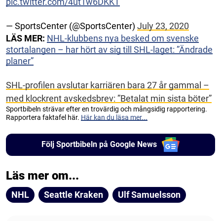
pic.twitter.com/4ut1w6DKKT
— SportsCenter (@SportsCenter)
July 23, 2020
LÄS MER:
NHL-klubbens nya besked om svenske
stortalangen – har hört av sig till SHL-laget: ”Ändrade
planer”
SHL-profilen avslutar karriären bara 27 år gammal –
med klockrent avskedsbrev: ”Betalat min sista böter”
Sportbibeln strävar efter en trovärdig och mångsidig rapportering.
Rapportera faktafel här.
Här kan du läsa mer...
Följ Sportbibeln på Google News
Läs mer om...
NHL
Seattle Kraken
Ulf Samuelsson