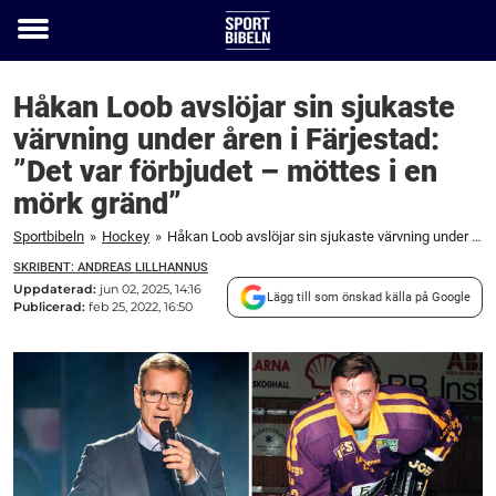
Toggle
menu
Håkan Loob avslöjar sin sjukaste
värvning under åren i Färjestad:
”Det var förbjudet – möttes i en
mörk gränd”
Sportbibeln
»
Hockey
»
Håkan Loob avslöjar sin sjukaste värvning under åren i Färjestad: ”Det var förbjudet – möttes i en mörk gränd”
SKRIBENT: ANDREAS LILLHANNUS
Uppdaterad:
jun 02, 2025, 14:16
Lägg till som önskad källa på Google
Publicerad:
feb 25, 2022, 16:50