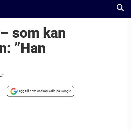
 – som kan
n: ”Han
..”
Lägg till som önskad källa på Google