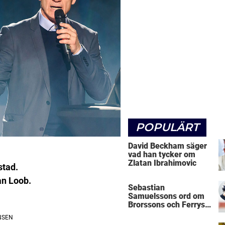
POPULÄRT
David Beckham säger
vad han tycker om
Zlatan Ibrahimovic
stad.
an Loob.
Sebastian
Samuelssons ord om
Brorssons och Ferrys
kritik