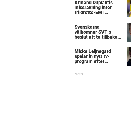
Armand Duplantis
missräkning inför
friidrotts-EM i
Birmingham
Svenskarna
välkomnar SVT:s
beslut att ta tillbaka
Micke Leijnegard
Micke Leijnegard
spelar in nytt tv-
program efter
Mästarnas mästare