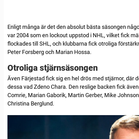
Enligt många är det den absolut bästa säsongen någ
var 2004 som en lockout uppstod i NHL, vilket fick män
flockades till SHL, och klubbarna fick otroliga förstär
Peter Forsberg och Marian Hossa.
Otroliga stjärnsäsongen
Även Färjestad fick sig en hel drös med stjärnor, dä
dessa vad Zdeno Chara. Den reslige backen fick även
Comrie, Marian Gaborik, Martin Gerber, Mike Johnson
Christina Berglund.