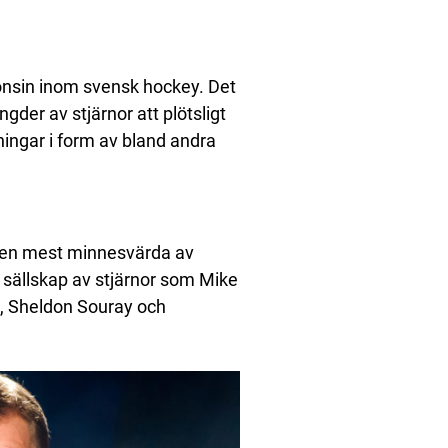
onsin inom svensk hockey. Det
gder av stjärnor att plötsligt
kningar i form av bland andra
r den mest minnesvärda av
 sällskap av stjärnor som Mike
, Sheldon Souray och