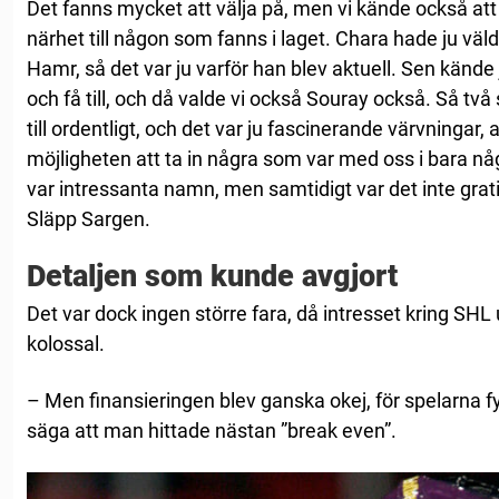
Det fanns mycket att välja på, men vi kände också att
närhet till någon som fanns i laget. Chara hade ju 
Hamr, så det var ju varför han blev aktuell. Sen kände 
och få till, och då valde vi också Souray också. Så tv
till ordentligt, och det var ju fascinerande värvningar, a
möjligheten att ta in några som var med oss i bara 
var intressanta namn, men samtidigt var det inte grat
Släpp Sargen.
Detaljen som kunde avgjort
Det var dock ingen större fara, då intresset kring SHL
kolossal.
– Men finansieringen blev ganska okej, för spelarna f
säga att man hittade nästan ”break even”.