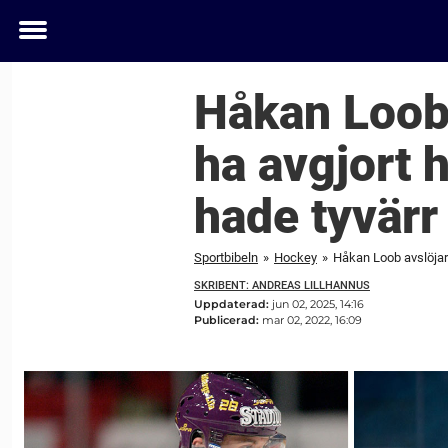
Toggle
menu
Håkan Loob 
ha avgjort 
hade tyvärr
Sportbibeln
»
Hockey
»
Håkan Loob avslöjar 
SKRIBENT: ANDREAS LILLHANNUS
Uppdaterad:
jun 02, 2025, 14:16
Publicerad:
mar 02, 2022, 16:09