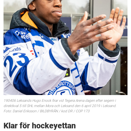
190406 Leksands Hugo Enock firar vid Tegera Arena dagen efter segern i
direktkval 5 till SHL mellan Mora och Leksand den 6 april 2019 i Leksand.
Foto: Daniel Eriksson / BILDBYRÅN / kod DR / COP 173
Klar för hockeyettan