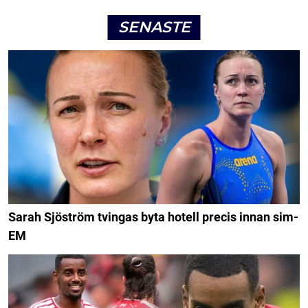
SENASTE
Sarah Sjöström tvingas byta hotell precis innan sim-
EM