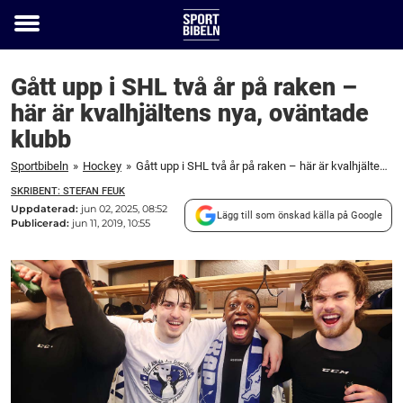
Toggle
menu
Gått upp i SHL två år på raken –
här är kvalhjältens nya, oväntade
klubb
Sportbibeln
»
Hockey
»
Gått upp i SHL två år på raken – här är kvalhjältens nya, oväntade klubb
SKRIBENT: STEFAN FEUK
Uppdaterad:
jun 02, 2025, 08:52
Lägg till som önskad källa på Google
Publicerad:
jun 11, 2019, 10:55