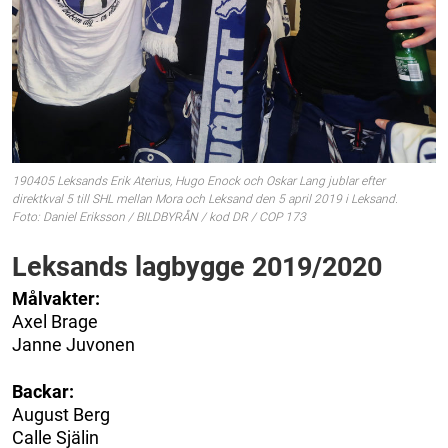
190405 Leksands Erik Aterius, Hugo Enock och Oskar Lang jublar efter
direktkval 5 till SHL mellan Mora och Leksand den 5 april 2019 i Leksand.
Foto: Daniel Eriksson / BILDBYRÅN / kod DR / COP 173
Leksands lagbygge 2019/2020
Målvakter:
Axel Brage
Janne Juvonen
Backar:
August Berg
Calle Själin