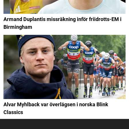
Armand Duplantis missräkning inför friidrotts-EM i
Birmingham
Alvar Myhlback var överlägsen i norska Blink
Classics