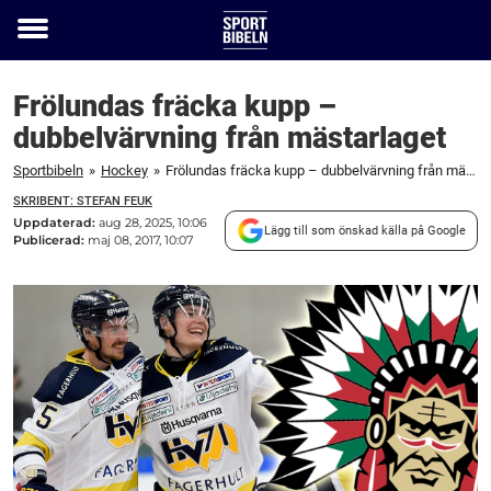
Toggle
menu
Frölundas fräcka kupp –
dubbelvärvning från mästarlaget
Sportbibeln
»
Hockey
»
Frölundas fräcka kupp – dubbelvärvning från mästarlaget
SKRIBENT: STEFAN FEUK
Uppdaterad:
aug 28, 2025, 10:06
Lägg till som önskad källa på Google
Publicerad:
maj 08, 2017, 10:07