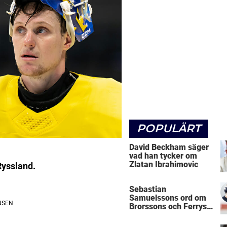
POPULÄRT
David Beckham säger
vad han tycker om
Zlatan Ibrahimovic
Ryssland.
Sebastian
Samuelssons ord om
Brorssons och Ferrys
kritik