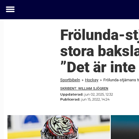
Toggle
menu
Frölunda-st
stora baksla
”Det är inte 
Sportbibeln
»
Hockey
»
Frölunda-stjärnans t
SKRIBENT: WILLIAM SJÖGREN
Uppdaterad:
jun 02, 2025, 12:32
Publicerad:
jun 15, 2022, 14:24