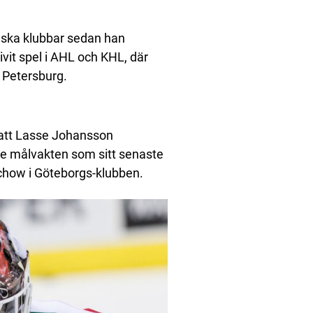
dska klubbar sedan han
vit spel i AHL och KHL, där
 Petersburg.
 att Lasse Johansson
de målvakten som sitt senaste
ichow i Göteborgs-klubben.