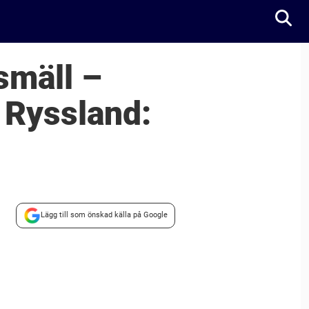
smäll –
n Ryssland:
Lägg till som önskad källa på Google