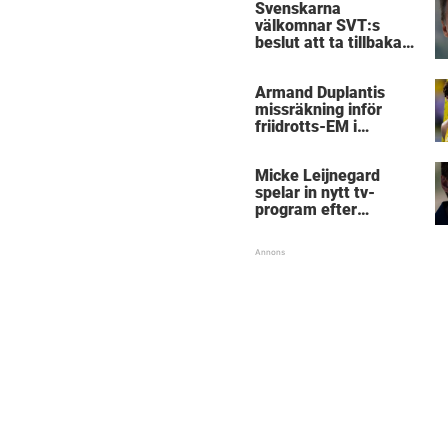
Svenskarna
välkomnar SVT:s
beslut att ta tillbaka
Micke Leijnegard
Armand Duplantis
missräkning inför
friidrotts-EM i
Birmingham
Micke Leijnegard
spelar in nytt tv-
program efter
Mästarnas mästare