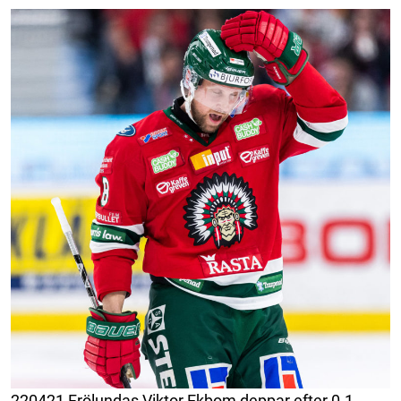
220421 Frölundas Viktor Ekbom deppar efter 0-1