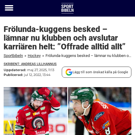
Toggle
menu
Frölunda-kuggens besked –
lämnar nu klubben och avslutar
karriären helt: ”Offrade alltid allt”
Sportbibeln
»
Hockey
»
Frölunda-kuggens besked – lämnar nu klubben och avslutar karriären helt: ”Offrade alltid allt”
SKRIBENT: ANDREAS LILLHANNUS
Uppdaterad:
maj 27, 2025, 11:13
Lägg till som önskad källa på Google
Publicerad:
jul 12, 2022, 13:44