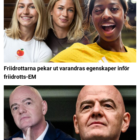
Friidrottarna pekar ut varandras egenskaper inför
friidrotts-EM