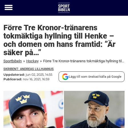
Toggle
menu
Förre Tre Kronor-tränarens
tokmäktiga hyllning till Henke –
och domen om hans framtid: ”Är
säker på…”
Sportbibeln
»
Hockey
»
Förre Tre Kronor-tränarens tokmäktiga hyllning till Henke – och domen om hans framtid: ”Är säker på...”
SKRIBENT: ANDREAS LILLHANNUS
Uppdaterad:
jun 02, 2025, 14:55
Lägg till som önskad källa på Google
Publicerad:
nov 16, 2021, 16:59