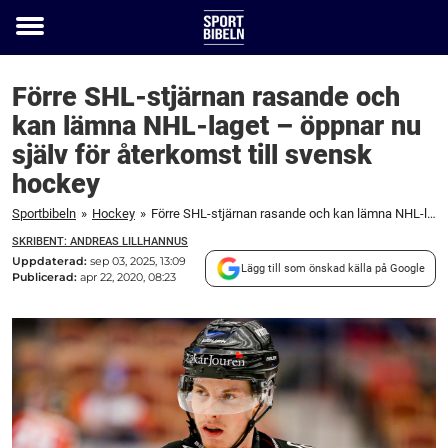
Toggle
menu
Förre SHL-stjärnan rasande och
kan lämna NHL-laget – öppnar nu
själv för återkomst till svensk
hockey
Sportbibeln
»
Hockey
»
Förre SHL-stjärnan rasande och kan lämna NHL-laget – öppnar nu själv för återkomst till svensk hockey
SKRIBENT: ANDREAS LILLHANNUS
Uppdaterad:
sep 03, 2025, 13:09
Lägg till som önskad källa på Google
Publicerad:
apr 22, 2020, 08:23