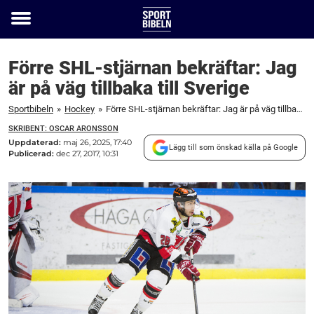
Toggle
menu
Förre SHL-stjärnan bekräftar: Jag
är på väg tillbaka till Sverige
Sportbibeln
»
Hockey
»
Förre SHL-stjärnan bekräftar: Jag är på väg tillbaka till Sverige
SKRIBENT: OSCAR ARONSSON
Uppdaterad:
maj 26, 2025, 17:40
Lägg till som önskad källa på Google
Publicerad:
dec 27, 2017, 10:31