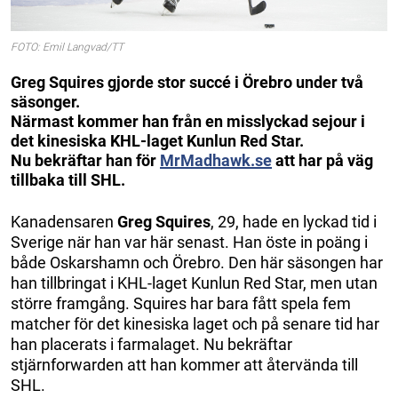
FOTO: Emil Langvad/TT
Greg Squires gjorde stor succé i Örebro under två
säsonger.
Närmast kommer han från en misslyckad sejour i
det kinesiska KHL-laget Kunlun Red Star.
Nu bekräftar han för
MrMadhawk.se
att har på väg
tillbaka till SHL.
Kanadensaren
Greg Squires
, 29, hade en lyckad tid i
Sverige när han var här senast. Han öste in poäng i
både Oskarshamn och Örebro. Den här säsongen har
han tillbringat i KHL-laget Kunlun Red Star, men utan
större framgång. Squires har bara fått spela fem
matcher för det kinesiska laget och på senare tid har
han placerats i farmalaget. Nu bekräftar
stjärnforwarden att han kommer att återvända till
SHL.