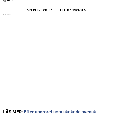
LÄS MER:
Efter upproret som skakade svensk