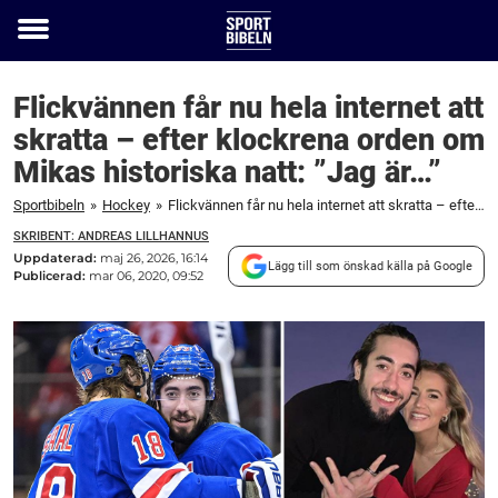
Toggle
menu
Flickvännen får nu hela internet att
skratta – efter klockrena orden om
Mikas historiska natt: ”Jag är…”
Sportbibeln
»
Hockey
»
Flickvännen får nu hela internet att skratta – efter klockrena orden om Mikas historiska natt: ”Jag är...”
SKRIBENT: ANDREAS LILLHANNUS
Uppdaterad:
maj 26, 2026, 16:14
Lägg till som önskad källa på Google
Publicerad:
mar 06, 2020, 09:52