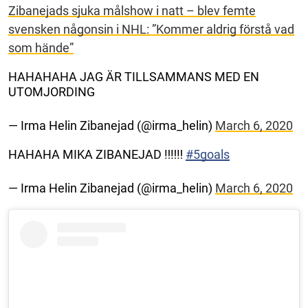
Zibanejads sjuka målshow i natt – blev femte
svensken någonsin i NHL: ”Kommer aldrig förstå vad
som hände”
HAHAHAHA JAG ÄR TILLSAMMANS MED EN
UTOMJORDING
— Irma Helin Zibanejad (@irma_helin)
March 6, 2020
HAHAHA MIKA ZIBANEJAD ‼️‼️‼️
#5goals
— Irma Helin Zibanejad (@irma_helin)
March 6, 2020