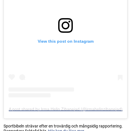
View this post on Instagram
A post shared by Irma Helin Zibanejad (@irmahelinzibanejad)
Sportbibeln strävar efter en trovärdig och mångsidig rapportering.
Rapportera faktafel här.
Här kan du läsa mer...