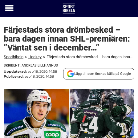
Toggle
menu
Färjestads stora drömbesked –
bara dagen innan SHL-premiären:
”Väntat sen i december…”
Sportbibeln
»
Hockey
»
Färjestads stora drömbesked – bara dagen innan SHL-premiären: ”Väntat sen i december...”
SKRIBENT: ANDREAS LILLHANNUS
Uppdaterad:
sep 18, 2020, 14:58
Lägg till som önskad källa på Google
Publicerad:
sep 18, 2020, 14:58