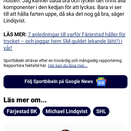
hösten. Jag känner båda bra och tycker det finns alla
komponenter i den kedjan för att lyckas. Bara vi ser
till att hålla farten uppe, då ska det nog gå bra, säger
Lindqvist.
LÄS MER:
7 anledningar till varför Färjestad håller för
trycket – och joggar hem SM-guldet lekande lätt(!) i
vår!
Sportbibeln strävar efter en trovärdig och mångsidig rapportering.
Rapportera faktafel här.
Här kan du läsa mer...
Följ Sportbibeln på Google News
Läs mer om...
Färjestad BK
Michael Lindqvist
SHL