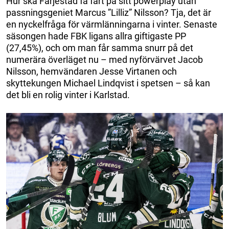
Hur ska Färjestad få fart på sitt powerplay utan
passningsgeniet Marcus ”Lilliz” Nilsson? Tja, det är
en nyckelfråga för värmlänningarna i vinter. Senaste
säsongen hade FBK ligans allra giftigaste PP
(27,45%), och om man får samma snurr på det
numerära överläget nu – med nyförvärvet Jacob
Nilsson, hemvändaren Jesse Virtanen och
skyttekungen Michael Lindqvist i spetsen – så kan
det bli en rolig vinter i Karlstad.