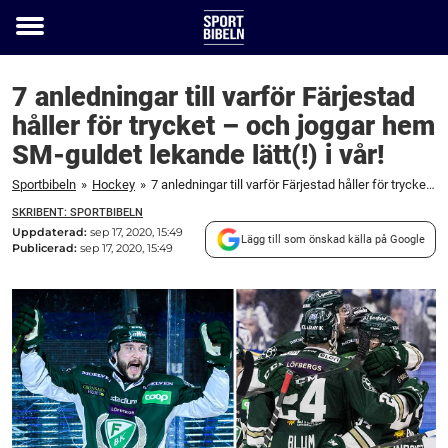
Toggle
menu
7 anledningar till varför Färjestad
håller för trycket – och joggar hem
SM-guldet lekande lätt(!) i vår!
Sportbibeln
»
Hockey
»
7 anledningar till varför Färjestad håller för trycket – och joggar hem SM-guldet lekande lätt(!) i vår!
SKRIBENT: SPORTBIBELN
Uppdaterad:
sep 17, 2020, 15:49
Lägg till som önskad källa på Google
Publicerad:
sep 17, 2020, 15:49