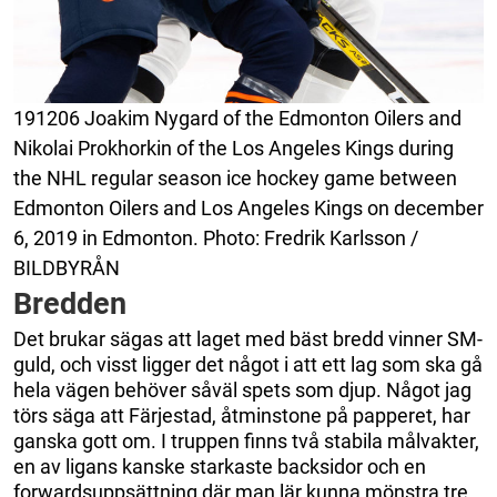
191206 Joakim Nygard of the Edmonton Oilers and
Nikolai Prokhorkin of the Los Angeles Kings during
the NHL regular season ice hockey game between
Edmonton Oilers and Los Angeles Kings on december
6, 2019 in Edmonton. Photo: Fredrik Karlsson /
BILDBYRÅN
Bredden
Det brukar sägas att laget med bäst bredd vinner SM-
guld, och visst ligger det något i att ett lag som ska gå
hela vägen behöver såväl spets som djup. Något jag
törs säga att Färjestad, åtminstone på papperet, har
ganska gott om. I truppen finns två stabila målvakter,
en av ligans kanske starkaste backsidor och en
forwardsuppsättning där man lär kunna mönstra tre