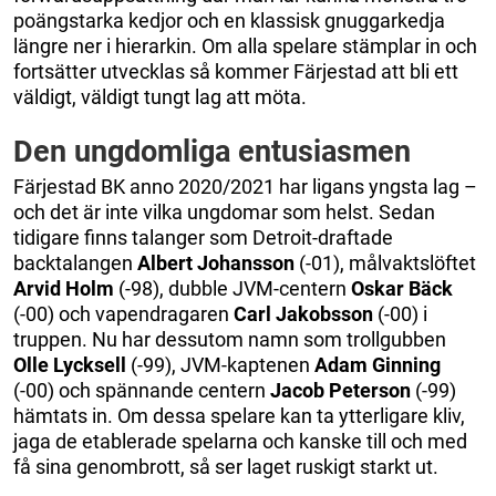
poängstarka kedjor och en klassisk gnuggarkedja
längre ner i hierarkin. Om alla spelare stämplar in och
fortsätter utvecklas så kommer Färjestad att bli ett
väldigt, väldigt tungt lag att möta.
Den ungdomliga entusiasmen
Färjestad BK anno 2020/2021 har ligans yngsta lag –
och det är inte vilka ungdomar som helst. Sedan
tidigare finns talanger som Detroit-draftade
backtalangen
Albert
Johansson
(-01), målvaktslöftet
Arvid
Holm
(-98), dubble JVM-centern
Oskar
Bäck
(-00) och vapendragaren
Carl
Jakobsson
(-00) i
truppen. Nu har dessutom namn som trollgubben
Olle
Lycksell
(-99), JVM-kaptenen
Adam
Ginning
(-00) och spännande centern
Jacob
Peterson
(-99)
hämtats in. Om dessa spelare kan ta ytterligare kliv,
jaga de etablerade spelarna och kanske till och med
få sina genombrott, så ser laget ruskigt starkt ut.