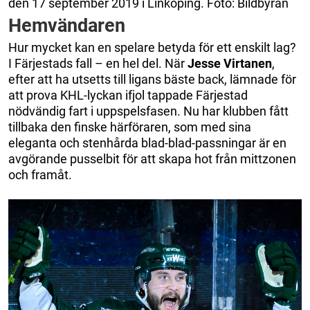
den 17 september 2019 i Linköping. Foto: Bildbyrån
Hemvändaren
Hur mycket kan en spelare betyda för ett enskilt lag?
I Färjestads fall – en hel del. När
Jesse
Virtanen
,
efter att ha utsetts till ligans bäste back, lämnade för
att prova KHL-lyckan ifjol tappade Färjestad
nödvändig fart i uppspelsfasen. Nu har klubben fått
tillbaka den finske härföraren, som med sina
eleganta och stenhårda blad-blad-passningar är en
avgörande pusselbit för att skapa hot från mittzonen
och framåt.