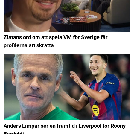
Zlatans ord om att spela VM för Sverige får
profilerna att skratta
Anders Limpar ser en framtid i Liverpool för Roony
Bardghji