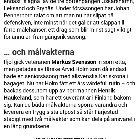
endast ”slagna” av de tre bottengängen Oskarshamn,
Leksand och Brynäs. Under försäsongen har Johan
Pennerborn talat om att man nu har slipat på
defensiven, inte minst när det gäller att släppa till
färre målchanser, ett drag som blir minst sagt viktigt
för ännu en framgångsrik säsong.
… och målvakterna
Ifjol gick veteranen
Markus
Svensson
in som etta,
men petades av färske Arvid Holm som då endast
hade en seniorsäsong med allsvenska Karlskrona i
bagaget. Nu har Holm fått ett års värdefull rutin – och
backas dessutom upp av norrmannen
Henrik
Haukeland
, som har ett suveränt år i Finland bakom
sig. Kan de båda målvakterna sporra varandra och
leverera en trygg sista utpost så står Färjestad
stadigt med två målvakter som kan dela på ansvaret i
en lång grundserie.