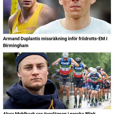
Armand Duplantis missräkning inför friidrotts-EM i
Birmingham
Alvar Myhlback var överlägsen i norska Blink