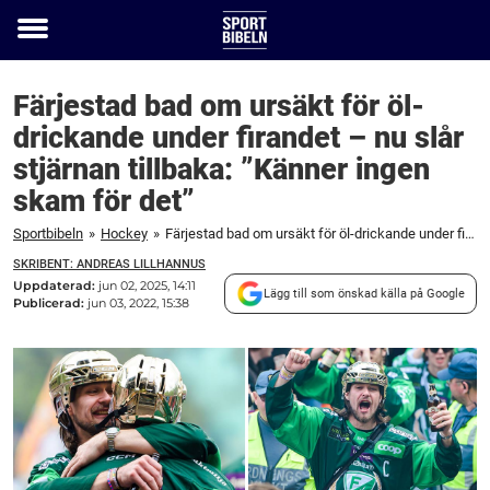
Toggle
menu
Färjestad bad om ursäkt för öl-
drickande under firandet – nu slår
stjärnan tillbaka: ”Känner ingen
skam för det”
Sportbibeln
»
Hockey
»
Färjestad bad om ursäkt för öl-drickande under firandet – nu slår stjärnan tillbaka: ”Känner ingen skam för det”
SKRIBENT: ANDREAS LILLHANNUS
Uppdaterad:
jun 02, 2025, 14:11
Lägg till som önskad källa på Google
Publicerad:
jun 03, 2022, 15:38